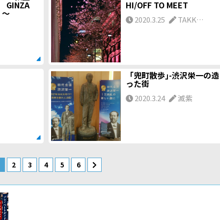
GINZA
HI/OFF TO MEET
 ～
2020.3.25
TAKK…
「兜町散歩｣-渋沢栄一の造
った街
2020.3.24
滅紫
2
3
4
5
6