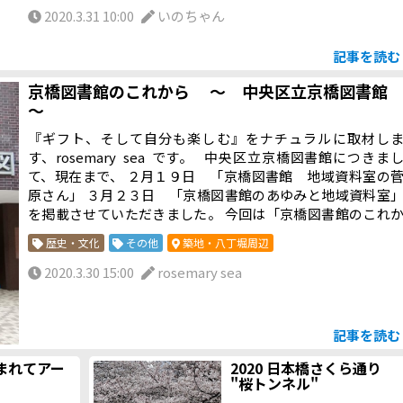
覧にまとめられています。
2020.3.31 10:00
いのちゃん
記事を読
京橋図書館のこれから ～ 中央区立京橋図書
～
『ギフト、そして自分も楽しむ』をナチュラルに取材し
す、rosemary sea です。 中央区立京橋図書館につきま
て、現在まで、 ２月１９日 「京橋図書館 地域資料室の
原さん」 ３月２３日 「京橋図書館のあゆみと地域資料室
を掲載させていただきました。 今回は「京橋図書館のこれ
ら」と題し、現在建設中の「本の森ちゅうおう（仮称）」
歴史・文化
その他
築地・八丁堀周辺
の移転計画について、簡単にご説明します。 資料を整える
あたりましては中央区立京橋図書館 菅原健二さんに、一
2020.3.30 15:00
rosemary sea
ご協力を賜りました。 それでは・・・
記事を読
まれてアー
2020 日本橋さくら通り
"桜トンネル"