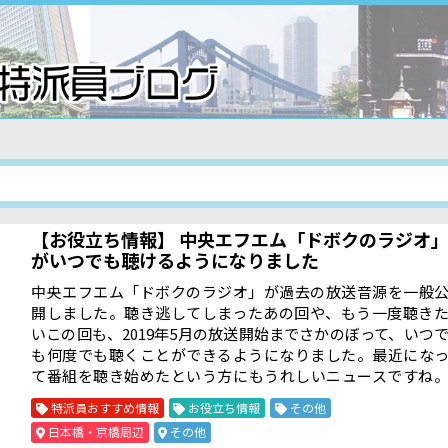
【お役立ち情報】 中央エフエム「ドボクのラジオ
がいつでも聴けるようになりました
中央エフエム「ドボクのラジオ」が過去の放送音源を一般
開しました。聴き逃してしまったあの回や、もう一度聴き
いこの回も、2019年5月の放送開始までさかのぼって、いつ
も何度でも聴くことができるようになりました。最近にな
て番組を聴き始めたという方にもうれしいニュースですね
ニュースリリースはこちらhttp://committees.jsce.or.jp/cpr
特派員おすすめ情報
お役立ち情報
その他
enter/system/files/20200323-NewsRelease-JSCE.pdf こ
日本橋・京橋周辺
その他
らのページには「これまでの放送テーマおよびゲスト」が