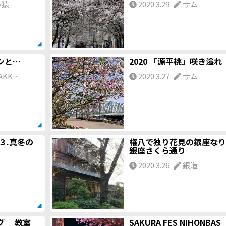
小猿
2020.3.29
サム
シと…
2020 「源平桃」咲き溢れ
AKK…
2020.3.27
サム
３.真冬の
権八で独り花見の銀座なり
銀座さくら通り
2020.3.26
銀造
グ 教室
SAKURA FES NIHONBAS