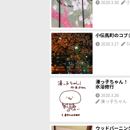
2020.3.30
小伝馬町のコブ
2020.3.27
T
湊っ子ちゃん！ 
水浴修行
2020.3.26
湊っ子ちゃん
ウッドバーニン