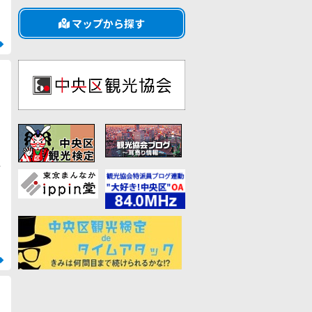
マップから探す
む
館
ま
し
菅
」
か
へ
に
部
む