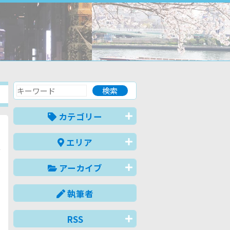
カテゴリー
」
エリア
公
た
アーカイブ
で
っ
執筆者
。
c
ち
RSS
一