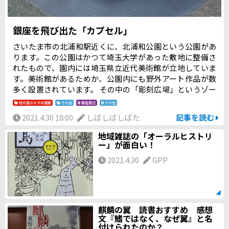
銀座を飛び出た「カプセル」
さいたま市の北浦和駅近くに、北浦和公園という公園があ
ります。この公園はかつて埼玉大学があった敷地に整備さ
れたもので、園内には埼玉県立近代美術館が立地していま
す。美術館があるためか、公園内にも野外アート作品が数
多く設置されています。 その中の「彫刻広場」というゾー
ンの一角に、丸い窓のついた白い直方体を見つけました。
特派員おすすめ情報
その他
銀座周辺
その他
この形、どこかで見たことがあるような気がします…
2021.4.30 18:00
しばしばしばた
記事を読む
地域雑誌の「オーラルヒストリ
ー」が面白い！
2021.4.30
GPP
麒麟の翼 読書おすすめ 感想
文『鰭ではなく、なぜ翼』と名
付けられたのか？