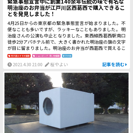
緊急事態宣言中に創業140余年伝統の味で有名な
明治座のお弁当が江戸川区西葛西で購入できるこ
とを発見しました！
4月25日からの東京都の緊急事態宣言が始まりました。不
便なことも多いですが、ラッキーなこともありました。 明
治座さんの公演も中止となりました。東西線西葛西駅南口
徒歩2分アパホテル前で、大きく書かれた明治座の旗の文字
が目に留まりました。明治座のお弁当が西葛西で買えるこ
とにビックリすると同時に嬉しさが込み上げてきました。
特派員おすすめ情報
ショッピング･買い物情報
その他
明治座のお弁当販売の方に伺うと、4月は30日まで、5月6日
2021.4.30 21:00
桜やよい
記事を読む
(火曜日から金曜日・休祝日を除く)から28日(予定)までお弁
当を売り出されるとのことでした。早速、家族分を持ち帰
りその日の夕食にいただきました。 10時から販売し、売り
切れ次第お店が撤去されます。購入される方は是非、全商
品がある10時にいらっしゃることをお勧めします。 私は4
月28日の11時30分でしたので、売り切れ商品もあり残念で
した。29日は休みでしたので、30日に10時に待機して前回
買えなかったお弁当をゲットできました。お陰で、お家時
間が満足できました。