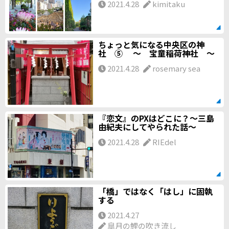
2021.4.28
kimitaku
ちょっと気になる中央区の神
社 ⑤ ～ 宝童稲荷神社 ～
2021.4.28
rosemary sea
『恋文』のPXはどこに？～三島
由紀夫にしてやられた話～
2021.4.28
RIEdel
「橋」ではなく「はし」に固執
する
2021.4.27
皐月の鯉の吹き流し