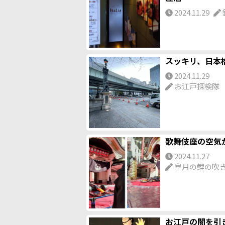
2024.11.29
スッキリ、日本橋
2024.11.29
お江戸探検隊
歌舞伎座の空気
2024.11.27
皐月の鯉の吹
お江戸の闇を引