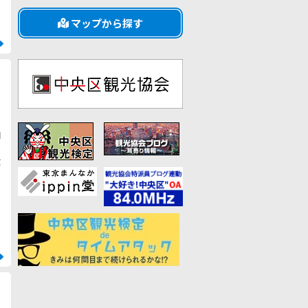
マップから探す
む
栄
し
内
時
蔦
ち
で
実
と
ロ
1
む
r
な
し
わ