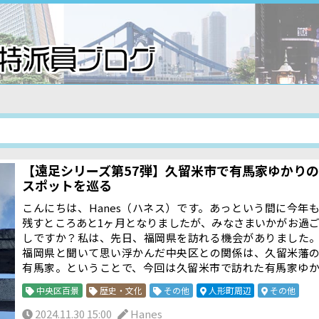
【遠足シリーズ第57弾】久留米市で有馬家ゆかりの
スポットを巡る
こんにちは、Hanes（ハネス）です。あっという間に今年
残すところあと1ヶ月となりましたが、みなさまいかがお過
しですか？私は、先日、福岡県を訪れる機会がありました
福岡県と聞いて思い浮かんだ中央区との関係は、久留米藩
有馬家。ということで、今回は久留米市で訪れた有馬家ゆ
りのスポットを中央区内のスポットと関連づけてご紹介し
中央区百景
歴史・文化
その他
人形町周辺
その他
す。まず訪れたのが、全国の水天宮の総本宮にあたる久留
市の水天宮です。
2024.11.30 15:00
Hanes