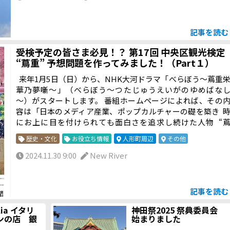
記事を読
受検予定の皆さま必見！？ 第17回 中央区観光検定
“蔦重” 予想問題を作ってみました！（Part１）
来年1月5日（日）から、NHK大河ドラマ「べらぼう～蔦重
華乃夢噺～」（べらぼう～つたじゅうえいがのゆめばな
～）がスタートします。 番組ホームページによれば、その
容は「日本のメディア産業、ポップカルチャーの礎を築き 
にお上に目を付けられても面白さを追求し続けた人物 “
重”こと蔦屋重三郎の波乱万丈の生涯。笑いと涙と謎に満
歴史・文化
お役立ち情報
人形町周辺
その他
た“痛快”エンターテインメントドラマ！」となっているそう
す。 そして、2月1日（土）には、第17回 中央区観光検定が
2024.11.30 9:00
New River
施され、今回のテーマはまさに「蔦屋重三郎が生きた時代
今」（10問程度出題）となっています！ そこで、今回のブ
グは、いつもと趣向を変え、「受検予定の皆さま必見！？ 第
記事を読
7回 中央区観光検定 “蔦重” 予想問題を作ってみました！（Pa
t１）」と題し、来年2月の試験問題を予想するという大胆
alia イタリ
神田祭2025 祭典委員会
ンの店 銀
始まりました
試みをしてみました。 ついては、予想問題を10問作成しま
たので、この Part１では予想問題を5問、さらに蔦重にかか