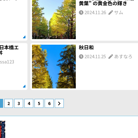
黄葉" の黄金色の輝き
2024.11.26
サム
 日本橋エ
秋日和
丼
2024.11.25
あすなろ
ssa123
2
3
4
5
6