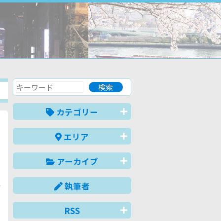
カテゴリー
エリア
も
ご
アーカイブ
。
の
執筆者
か
ま
米
RSS