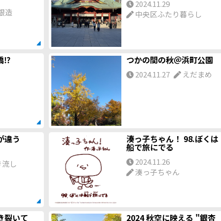
2024.11.29
る過去問も5問ご紹介したいと思います。大河ドラマの予習
銀造
中央区ふたり暮らし
そして皆さまの試験勉強にお役立ていただければ幸いです。
⁉️
つかの間の秋＠浜町公園
2024.11.27
えだまめ
が違う
湊っ子ちゃん！ 98.ぼくは
船で旅にでる
2024.11.26
き流し
湊っ子ちゃん
き裂いて
2024 秋空に映える "銀杏