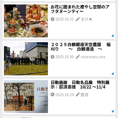
お花に囲まれた癒やし空間のア
フタヌーンティー
2025.10.31
まぴ★
２０２５白鶴銀座天空農園 稲
刈り ～ 白鶴酒造 ～
2025.10.30
rosemary sea
日動画廊 日動名品展 特別展
示：荻須高徳 10/22 ～11/4
2025.10.29
銀造