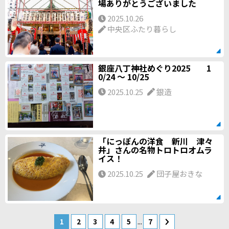
場ありがとうございました
2025.10.26
中央区ふたり暮らし
銀座八丁神社めぐり2025 1
0/24 ～ 10/25
2025.10.25
銀造
「にっぽんの洋食 新川 津々
井」さんの名物トロトロオムラ
イス！
2025.10.25
団子屋おきな
...
1
2
3
4
5
7