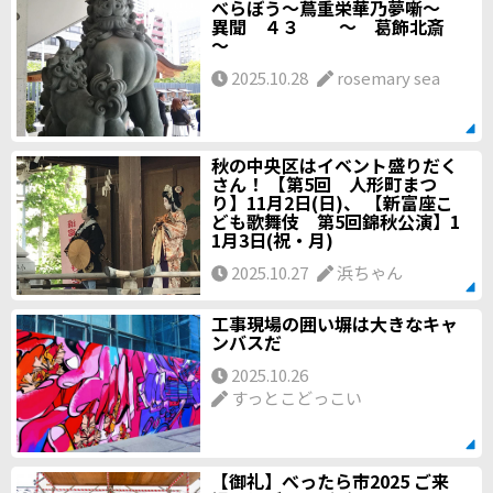
べらぼう～蔦重栄華乃夢噺～
異聞 ４３ ～ 葛飾北斎
～
2025.10.28
rosemary sea
秋の中央区はイベント盛りだく
さん！ 【第5回 人形町まつ
り】11月2日(日)、 【新富座こ
ども歌舞伎 第5回錦秋公演】1
1月3日(祝・月)
2025.10.27
浜ちゃん
工事現場の囲い塀は大きなキャ
ンバスだ
2025.10.26
すっとこどっこい
【御礼】べったら市2025 ご来