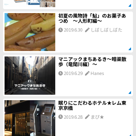
初夏の風物詩「鮎」のお菓子あ
つめ ～人形町編～
2019.6.30
しばしばしばた
マニアックまちあるき～暗渠散
歩（竜閑川編）～
2019.6.29
Hanes
眠りにこだわるホテル★レム東
京京橋
2019.6.28
まぴ★