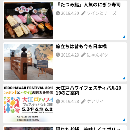
『たつみ鮨』人気のにぎり寿司
2019.4.30
ワインとチーズ
旅立ちは昔も今も日本橋
2019.4.29
にゃんボク
大江戸ハワイフェスティバル20
19のご案内
2019.4.28
ケアリイ
隠れた老舗、美味しくてボリュ