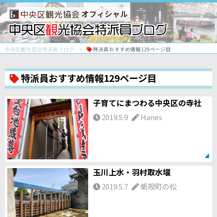
オフィシャル
中央区観光協会特派員ブログ
特派員おすすめ情報129ページ目
特派員おすすめ情報129ページ目
子育てにまつわる中央区の寺社
2019.5.9
Hanes
玉川上水・羽村取水堰
2019.5.7
蛎殻町の松