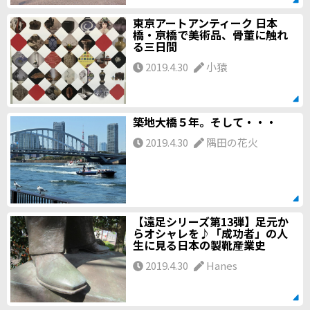
東京アートアンティーク 日本
橋・京橋で美術品、骨董に触れ
る三日間
2019.4.30
小猿
築地大橋５年。そして・・・
2019.4.30
隅田の花火
【遠足シリーズ第13弾】足元か
らオシャレを♪「成功者」の人
生に見る日本の製靴産業史
2019.4.30
Hanes