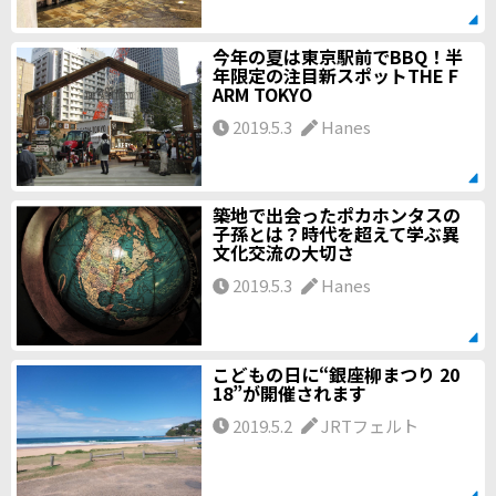
今年の夏は東京駅前でBBQ！半
年限定の注目新スポットTHE F
ARM TOKYO
2019.5.3
Hanes
築地で出会ったポカホンタスの
子孫とは？時代を超えて学ぶ異
文化交流の大切さ
2019.5.3
Hanes
こどもの日に“銀座柳まつり 20
18”が開催されます
2019.5.2
JRTフェルト