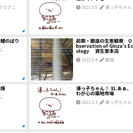
のうさこ
2021.5.5
湊っ子ちゃん
ぐ鯉のぼり
前期・銀座の生態観察 O
bservation of Ginza's E
ム
ology 資生堂本店
2021.5.4
銀造
花畑
湊っ子ちゃん！ 31.あぁ、
わが心の築地市場
ム
2021.5.3
湊っ子ちゃん