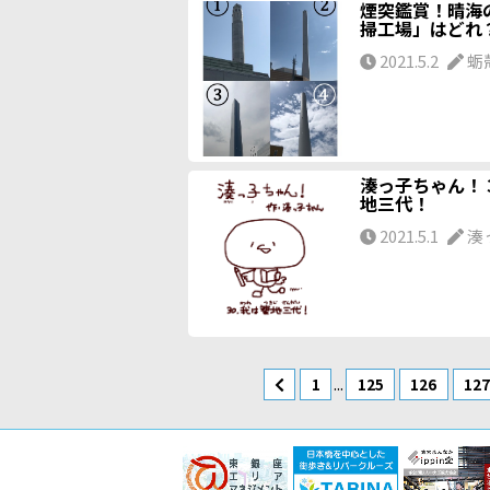
煙突鑑賞！晴海
掃工場」はどれ
2021.5.2
蛎
湊っ子ちゃん！ 
地三代！
2021.5.1
湊
...
1
125
126
12