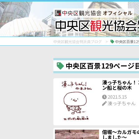
オフィシャル
中央区観光協会特派員ブログ
中央区百景12
中央区百景129ページ
湊っ子ちゃん！ 
ン船と桜の木
2021.5.15
湊っ子ちゃん
佃堀～カルガモ
しました～