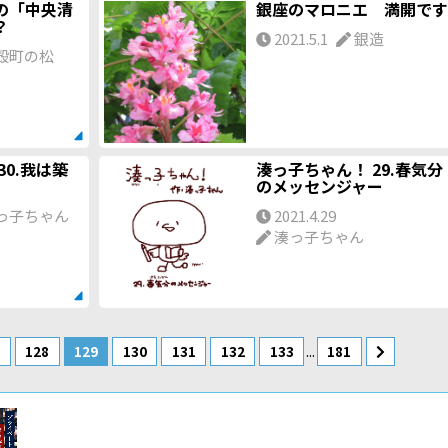
の「中央清
銀座のマロニエ 満開です
？
2021.5.1
銀造
殻町の松
30.我は築
湊っ子ちゃん！ 29.春気分
のメッセンジャー
っ子ちゃん
2021.4.29
湊っ子ちゃん
...
7
128
129
130
131
132
133
181