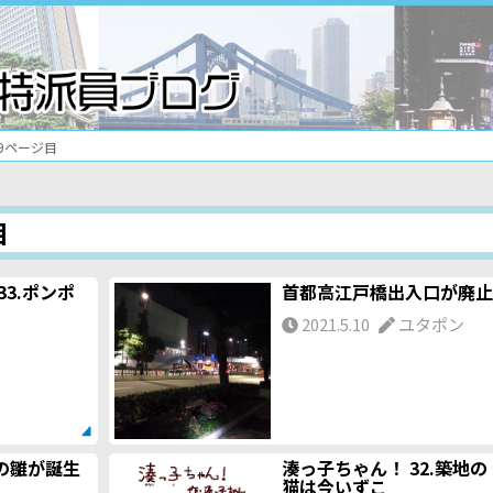
9ページ目
目
33.ポンポ
首都高江戸橋出入口が廃止
2021.5.10
ユタポン
の雛が誕生
湊っ子ちゃん！ 32.築地の
猫は今いずこ