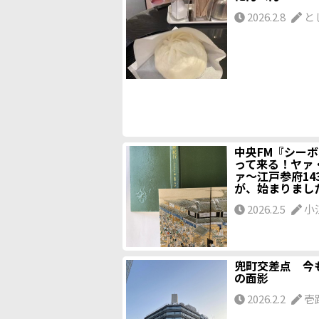
2026.2.8
と
中央FM『シー
って来る！ヤァ
ァ～江戸参府14
が、始まりまし
2026.2.5
小
兜町交差点 今
の面影
2026.2.2
壱