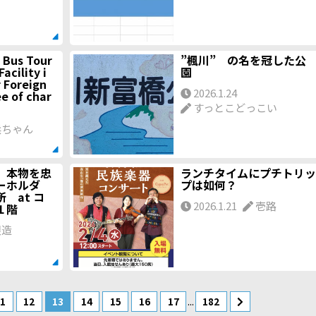
 Bus Tour
”楓川” の名を冠した公
Facility i
園
r Foreign
2026.1.24
ee of char
すっとこどっこい
ちゃん
 本物を忠
ランチタイムにプチトリッ
ーホルダ
プは如何？
 at コ
2026.1.21
壱路
下１階
銀造
...
11
12
13
14
15
16
17
182