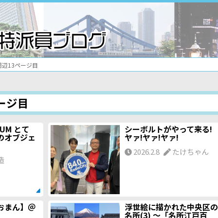
辺13ページ目
ージ目
EUM とて
シーボルトがやって来る!
のオブジェ
ヤァ!ヤァ!ヤァ!
。
2026.2.8
たけちゃん
造
おまん】＠
浮世絵に描かれた中央区の
名所(3) ～「名所江戸百