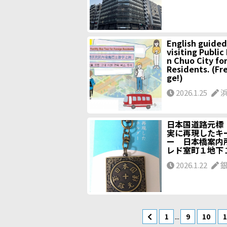
English guided
visiting Public 
n Chuo City fo
Residents. (Fr
ge!)
2026.1.25
浜
日本国道路元標
実に再現したキ
ー 日本橋案内所
レド室町１地
2026.1.22
...
1
9
10