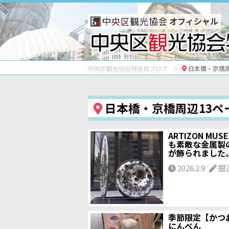
オフィシャル
中央区観光協会特派員ブログ
日本橋・京橋周
日本橋・京橋周辺13ペ
ARTIZON MUS
も素敵な金属製
が飾られました
2026.2.9
銀
季節限定【かつ
にんべん