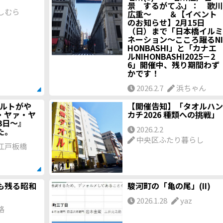
景 するがてふ」： 歌川
しむら
広重～ ＆【イベント
のお知らせ】2月15日
（日）まで「日本橋イルミ
ネーション～こころ躍るNI
HONBASHI」と「カナエ
ルNIHONBASHI2025－2
6」開催中、残り期間わず
かです！
2026.2.7
浜ちゃん
ボルトがや
【開催告知】「タオルハン
・ヤァ・ヤ
カチ2026 種類への挑戦」
3日～』
2026.2.2
た。
中央区ふたり暮らし
江戸板橋
も残る昭和
駿河町の「亀の尾」(II)
2026.1.28
yaz
路