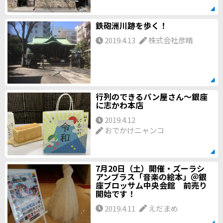
鉄砲洲川跡を歩く！
2019.4.13
株式会社彦晴
行列のできるパン屋さん～銀座
に志かわ本店
2019.4.12
おでかけニャンコ
7月20日（土）開催・ズーラシ
アンブラス「音楽の絵本」＠銀
座ブロッサム中央会館 前売り
開始です！
2019.4.11
えだまめ