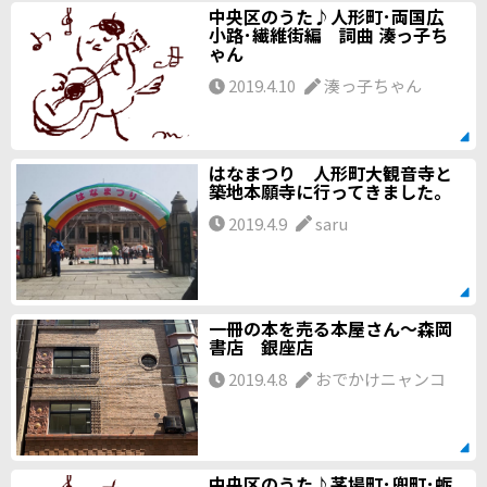
中央区のうた♪人形町･両国広
小路･繊維街編 詞曲 湊っ子ち
ゃん
2019.4.10
湊っ子ちゃん
はなまつり 人形町大観音寺と
築地本願寺に行ってきました。
2019.4.9
saru
一冊の本を売る本屋さん～森岡
書店 銀座店
2019.4.8
おでかけニャンコ
中央区のうた♪茅場町･兜町･蛎