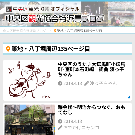
オフィシャル
中央区観光協会特派員ブログ
築地・八丁堀周辺135ページ目
築地・八丁堀周辺135ページ目
中央区のうた♪大伝馬町小伝馬
町･室町本石町編 詞曲 湊っ子
ちゃん
2019.4.13
湊っ子ちゃん
躍金楼～明治からつなぐ、おも
てなし
2019.4.13
おでかけニャンコ