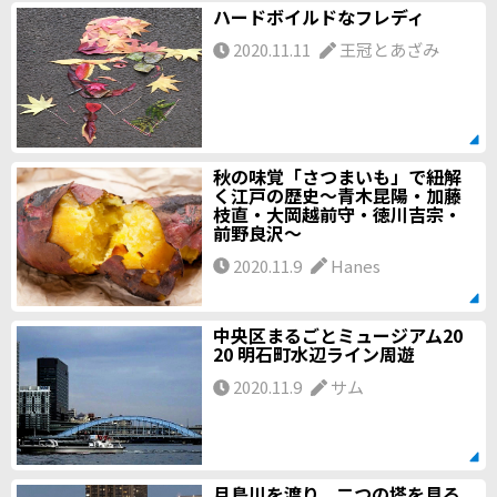
ハードボイルドなフレディ
2020.11.11
王冠とあざみ
秋の味覚「さつまいも」で紐解
く江戸の歴史～青木昆陽・加藤
枝直・大岡越前守・徳川吉宗・
前野良沢～
2020.11.9
Hanes
中央区まるごとミュージアム20
20 明石町水辺ライン周遊
2020.11.9
サム
月島川を渡り、二つの塔を見る