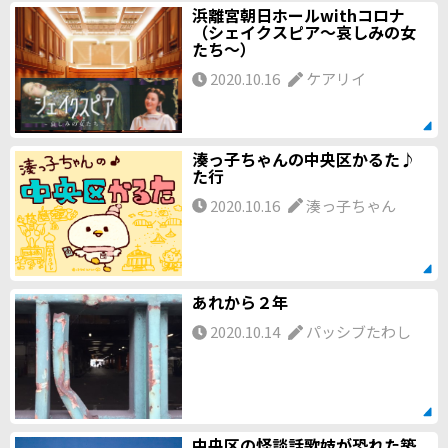
浜離宮朝日ホールwithコロナ
（シェイクスピア～哀しみの女
たち～）
2020.10.16
ケアリイ
湊っ子ちゃんの中央区かるた♪
た行
2020.10.16
湊っ子ちゃん
あれから２年
2020.10.14
パッシブたわし
中央区の怪談話歌妓が恐れた築