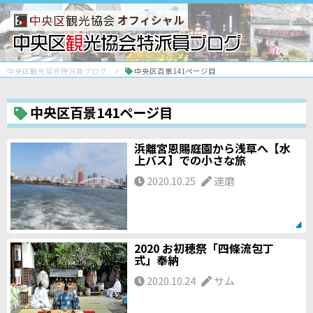
オフィシャル
中央区観光協会特派員ブログ
中央区百景141ページ目
中央区百景141ページ目
浜離宮恩賜庭園から浅草へ【水
上バス】での小さな旅
2020.10.25
達磨
2020 お初穂祭「四條流包丁
式」奉納
2020.10.24
サム