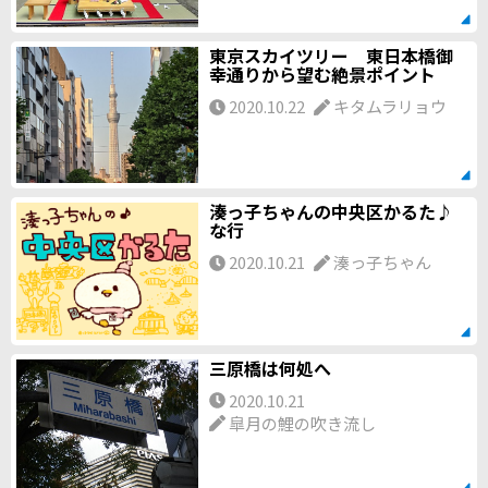
東京スカイツリー 東日本橋御
幸通りから望む絶景ポイント
2020.10.22
キタムラリョウ
湊っ子ちゃんの中央区かるた♪
な行
2020.10.21
湊っ子ちゃん
三原橋は何処へ
2020.10.21
皐月の鯉の吹き流し