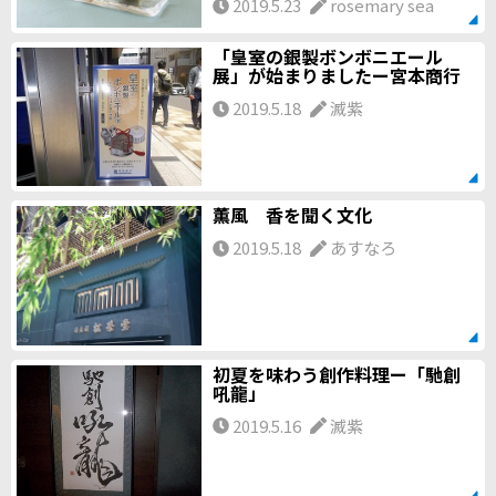
2019.5.23
rosemary sea
「皇室の銀製ボンボニエール
展」が始まりましたー宮本商行
2019.5.18
滅紫
薫風 香を聞く文化
2019.5.18
あすなろ
初夏を味わう創作料理ー「馳創
吼龍」
2019.5.16
滅紫