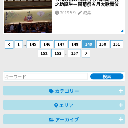
之助誕生ー團菊祭五月大歌舞伎
2019.5.9
滅紫
...
1
145
146
147
148
149
150
151
...
152
153
157
カテゴリー
エリア
アーカイブ