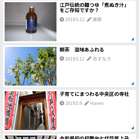
江戸伝統の麺つゆ「煮ぬき汁」
をご存知ですか？
2019.5.12
滅紫
朝茶 滋味あふれる
2019.5.11
あすなろ
子育てにまつわる中央区の寺社
2019.5.9
Hanes
令和最初の初舞台七代目尾上丑