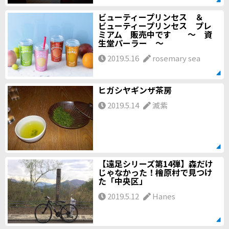
ビューティープリンセス ＆
ビューティープリンセス プレ
ミアム 販売中です ～ 資
生堂パーラー ～
2019.5.16
rosemary sea
ヒガシヤギンザ茶房
2019.5.14
滅紫
【遠足シリーズ第14弾】森だけ
じゃなかった！檜原村で見つけ
た「中央区」
2019.5.12
Hanes