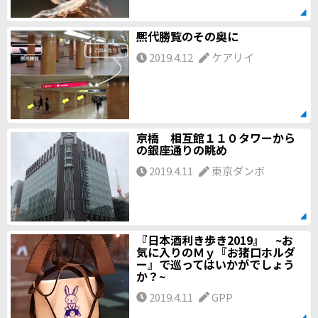
熈代勝覧のその奥に
2019.4.12
ケアリイ
京橋 相互館１１０タワーから
の銀座通りの眺め
2019.4.11
東京ダンボ
『日本酒利き歩き2019』 ~お
気に入りのＭｙ『お猪口ホルダ
ー』で巡ってはいかがでしょう
か？~
2019.4.11
GPP