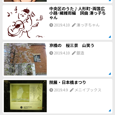
中央区のうた♪人形町･両国広
小路･繊維街編 詞曲 湊っ子ち
ゃん
2019.4.10
湊っ子ちゃん
京橋の 桜三景 山笑う
2019.4.10
銀造
院展・日本橋まつり
2019.4.9
メニイブックス