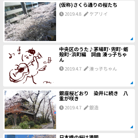
(仮称)さくら通りの桜たち
2019.4.8
ケアリイ
中央区のうた♪茅場町･兜町･蛎
殻町･浜町編 詞曲 湊っ子ちゃ
ん
2019.4.7
湊っ子ちゃん
銀座桜どおり 染井に続き 八
重が咲き
2019.4.7
銀造
日本橋の桜は満開