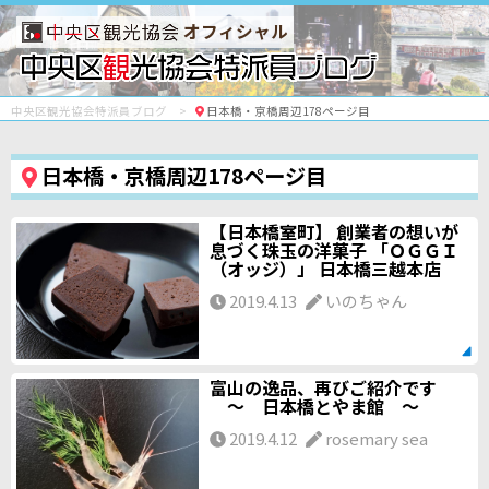
オフィシャル
中央区観光協会特派員ブログ
日本橋・京橋周辺178ページ目
日本橋・京橋周辺178ページ目
【日本橋室町】 創業者の想いが
息づく珠玉の洋菓子 「ＯＧＧＩ
（オッジ）」 日本橋三越本店
2019.4.13
いのちゃん
富山の逸品、再びご紹介です
～ 日本橋とやま館 ～
2019.4.12
rosemary sea