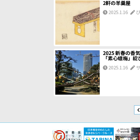
2軒の羊羹屋
2025.1.16
ぴ
2025 新春の香
「素心蠟梅」綻
2025.1.16