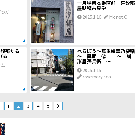
一月場所本番直前 荒汐部
屋朝稽古見学
っか
2025.1.16
Monet.C
気馥郁たる
べらぼう～蔦重栄華乃夢噺
びる
～ 異聞 ② ～ 鱗
形屋孫兵衛 ～
サム
2025.1.15
rosemary sea
1
2
3
4
5