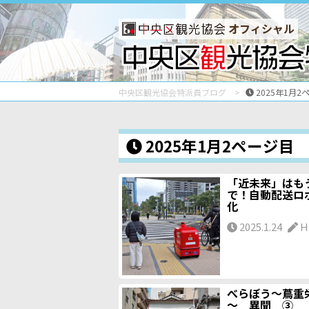
オフィシャル
中央区観光協会特派員ブログ
2025年1月2
2025年1月2ページ目
「近未来」はも
で！自動配送ロ
化
2025.1.24
H
べらぼう～蔦重
～ 異聞 ③