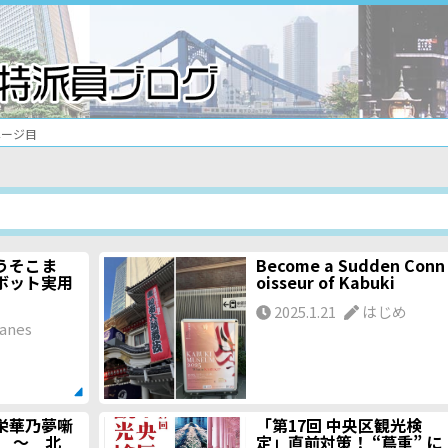
ページ目
うそこま
Become a Sudden Conn
ボット実用
oisseur of Kabuki
2025.1.21
はじめ
anes
栄華乃夢噺
「第17回 中央区観光検
 ～ 北
定」直前対策！ “蔦重” に