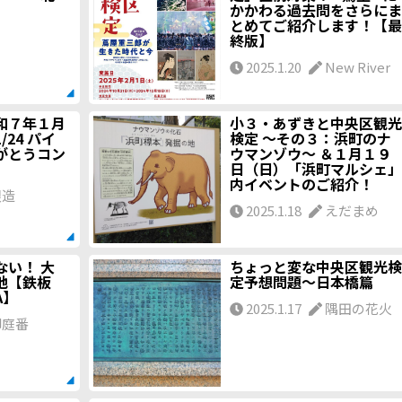
かかわる過去問をさらにま
とめてご紹介します！【最
終版】
2025.1.20
New River
和７年１月
小３・あずきと中央区観光
24 パイ
検定 ～その３：浜町のナ
がとうコン
ウマンゾウ～ ＆１月１９
日（日）「浜町マルシェ」
内イベントのご紹介！
銀造
2025.1.18
えだまめ
ない！ 大
ちょっと変な中央区観光検
地【鉄板
定予想問題〜日本橋篇
A】
2025.1.17
隅田の花火
庭番