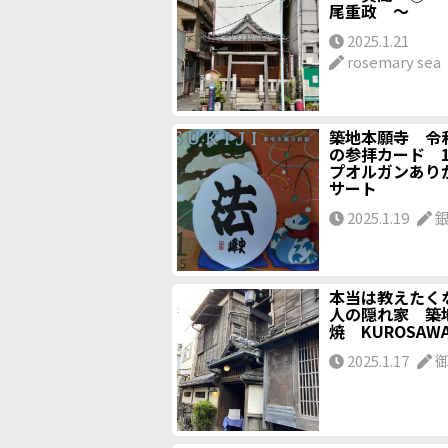
尾重政 ～
2025.1.21
rosemary sea
築地本願寺 令
の参拝カード 1/
プオルガンあり
サート
2025.1.19
本当は教えたく
人の隠れ家 築
焼 KUROSAW
2025.1.17
御