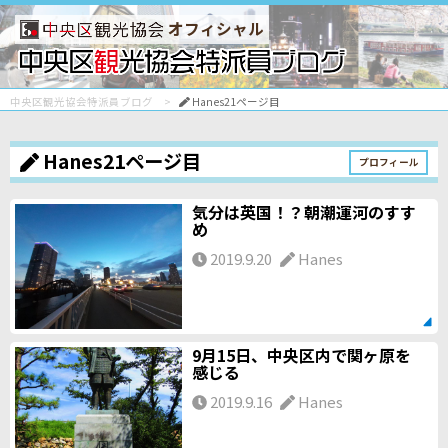
オフィシャル
中央区観光協会特派員ブログ
Hanes21ページ目
Hanes21ページ目
プロフィール
気分は英国！？朝潮運河のすす
め
2019.9.20
Hanes
9月15日、中央区内で関ヶ原を
感じる
2019.9.16
Hanes