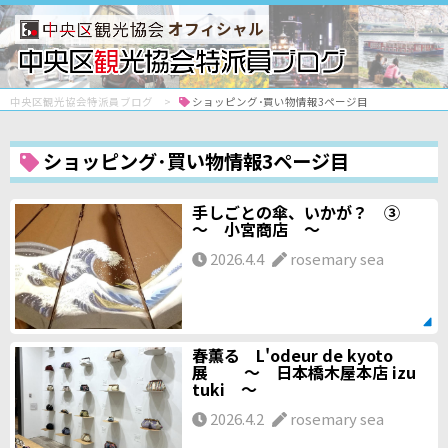
オフィシャル
中央区観光協会特派員ブログ
ショッピング･買い物情報3ページ目
ショッピング･買い物情報3ページ目
手しごとの傘、いかが？ ③
～ 小宮商店 ～
2026.4.4
rosemary sea
春薫る L'odeur de kyoto
展 ～ 日本橋木屋本店 izu
tuki ～
2026.4.2
rosemary sea