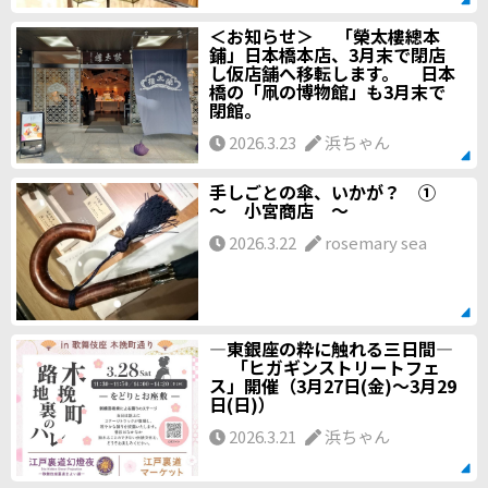
＜お知らせ＞ 「榮太樓總本
鋪」日本橋本店、3月末で閉店
し仮店舗へ移転します。 日本
橋の「凧の博物館」も3月末で
閉館。
2026.3.23
浜ちゃん
手しごとの傘、いかが？ ①
～ 小宮商店 ～
2026.3.22
rosemary sea
―東銀座の粋に触れる三日間―
「ヒガギンストリートフェ
ス」開催（3月27日(金)～3月29
日(日)）
2026.3.21
浜ちゃん