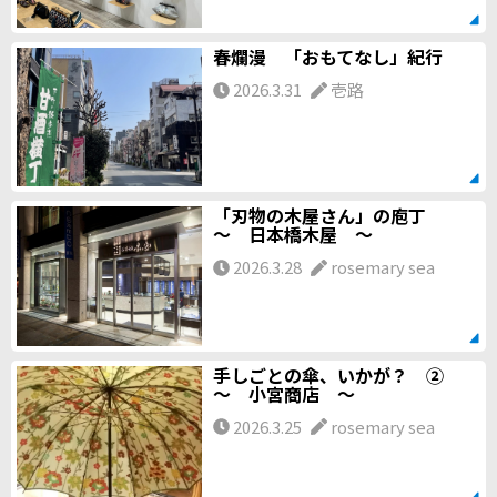
春爛漫 「おもてなし」紀行
2026.3.31
壱路
「刃物の木屋さん」の庖丁
～ 日本橋木屋 ～
2026.3.28
rosemary sea
手しごとの傘、いかが？ ②
～ 小宮商店 ～
2026.3.25
rosemary sea