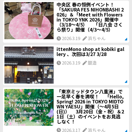
中央区 春の恒例イベント！
「SAKURA FES NIHONBASHI 2
026」＆「Meet with Flowers
in TOKYO YNK 2026」開催中
（3/18～4/5） 「日八会 さく
ら祭り」開催（4/3～4/5）
2026.3.19
浜ちゃん
ittenMono shop at kobiki gal
lery 、次回は3/27 3/28
2026.3.19
銀造
「東京ミッドタウン八重洲」で
一足早く春を満喫！ 「Hello,
Spring! 2026 in TOKYO MIDTO
WN YAESU」開催（～4月5日
(日)） 3月20日（金・祝）＆2
1日（土）のイベントをお見逃
しなく！
2026.3.17
浜ちゃん