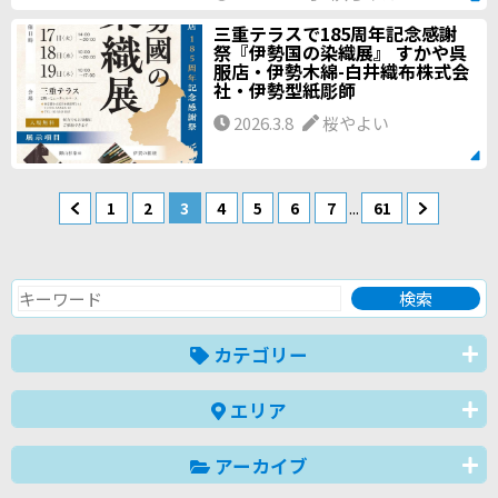
三重テラスで185周年記念感謝
祭『伊勢国の染織展』 すかや呉
服店・伊勢木綿-白井織布株式会
社・伊勢型紙彫師
2026.3.8
桜やよい
...
1
2
3
4
5
6
7
61
カテゴリー
エリア
アーカイブ