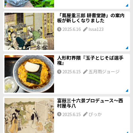
「蔦屋重三郎 耕書堂跡」の案内
板が新しくなりました
2025.6.16
Issa123
人形町界隈『玉子とじそば選手
権』
2025.6.15
五月雨ジョージ
富嶽三十六景プロデュース～西
村屋与八
2025.6.15
ぴっか