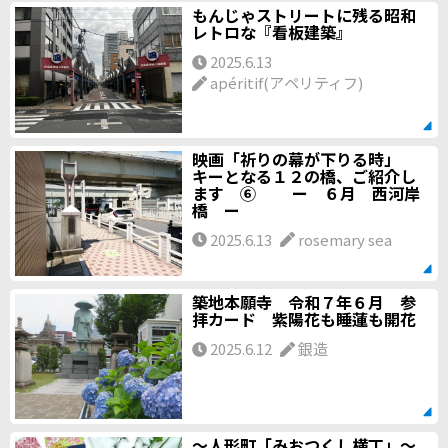
もんじゃストリートに残る昭和
レトロな『看板建築』
2025.6.13
apéritif(アペリティフ)
映画「祈りの幕が下りる時」
キーとなる１２の橋、ご紹介し
ます ⑥ ー ６月 西河岸
橋 ー
2025.6.13
rosemary sea
築地本願寺 令和７年６月 参
拝カード 紫陽花も睡蓮も開花
2025.6.12
銀造
～人形町「みおつくし横丁」～