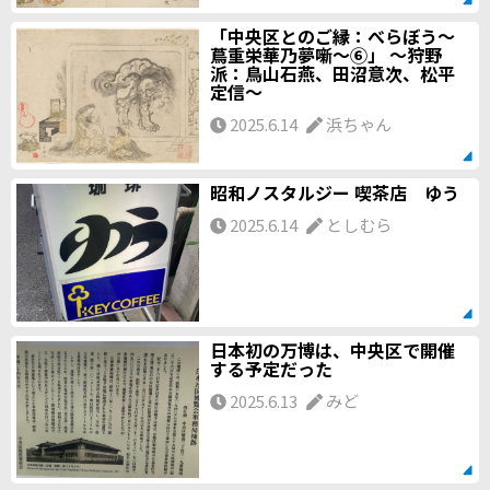
「中央区とのご縁：べらぼう〜
蔦重栄華乃夢噺〜⑥」 ～狩野
派：鳥山石燕、田沼意次、松平
定信～
2025.6.14
浜ちゃん
昭和ノスタルジー 喫茶店 ゆう
2025.6.14
としむら
日本初の万博は、中央区で開催
する予定だった
2025.6.13
みど