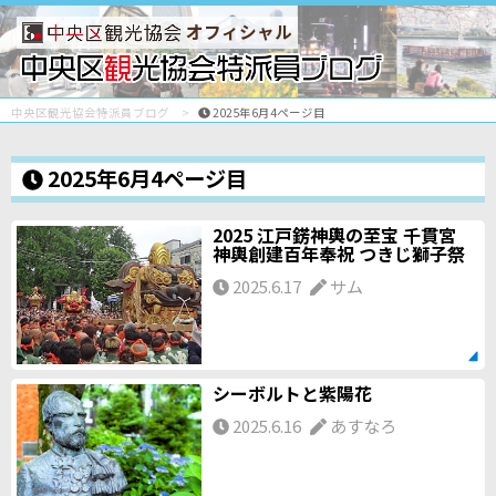
オフィシャル
中央区観光協会特派員ブログ
2025年6月4ページ目
2025年6月4ページ目
2025 江戸錺神輿の至宝 千貫宮
神輿創建百年奉祝 つきじ獅子祭
2025.6.17
サム
シーボルトと紫陽花
2025.6.16
あすなろ