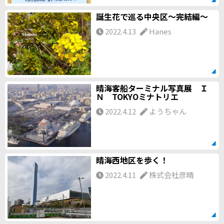
誕生花で巡る中央区～完結編～
2022.4.13
Hanes
晴海客船ターミナル写真展 Ｉ
Ｎ TOKYOミナトリエ
2022.4.12
ようちゃん
晴海西地区を歩く！
2022.4.11
株式会社彦晴