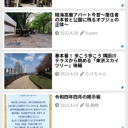
晴海高層アパート今昔～居住者
の本音と公園に残るオブジェの
正体～
2022.4.28
Hanes
春本番！ 歩こう歩こう 隅田川
テラスから眺める「東京スカイ
ツリー」後編
2022.4.24
たけちゃん
令和四年四月の掲示板
2022.4.14
佃 勝晴