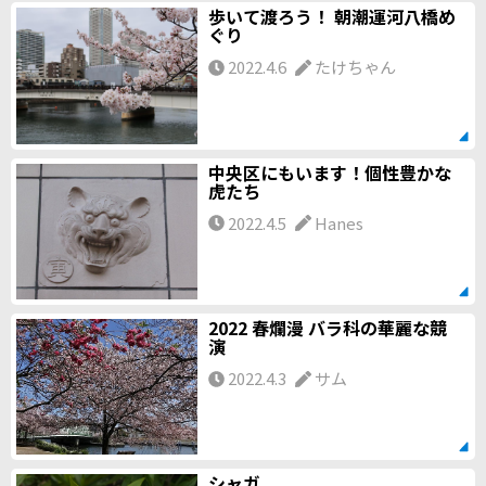
歩いて渡ろう！ 朝潮運河八橋め
ぐり
2022.4.6
たけちゃん
中央区にもいます！個性豊かな
虎たち
2022.4.5
Hanes
2022 春爛漫 バラ科の華麗な競
演
2022.4.3
サム
シャガ