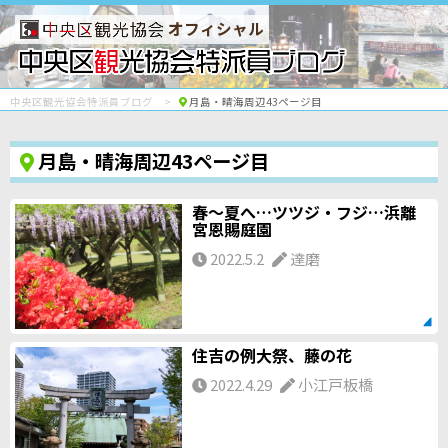
オフィシャル
中央区観光協会特派員ブログ
月島・晴海周辺43ページ目
月島・晴海周辺43ページ目
春～夏へ…ツツジ・フジ…浜離
宮恩賜庭園
2022.5.2
達磨
住吉の例大祭、藤の花
2022.4.29
小江戸板橋