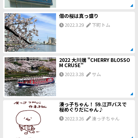
佃の桜は真っ盛り
2022.3.29
下町トム
2022 大川端 "CHERRY BLOSSO
M CRUSE"
2022.3.28
サム
湊っ子ちゃん！ 59.江戸バスで
桜めぐりだにゃん♪
2022.3.26
湊っ子ちゃん