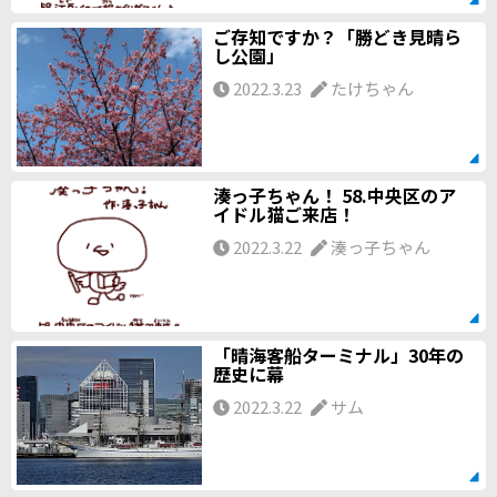
ご存知ですか？「勝どき見晴ら
し公園」
2022.3.23
たけちゃん
湊っ子ちゃん！ 58.中央区のア
イドル猫ご来店！
2022.3.22
湊っ子ちゃん
「晴海客船ターミナル」30年の
歴史に幕
2022.3.22
サム