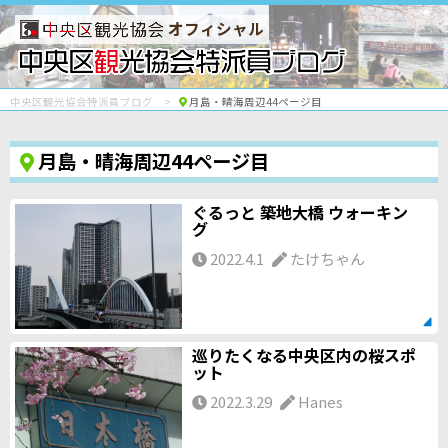
オフィシャル
中央区観光協会特派員ブログ
月島・晴海周辺44ページ目
月島・晴海周辺44ページ目
ぐるっと 築地大橋 ウォーキン
グ
2022.4.1
たけちゃん
巡りたくなる中央区内の桜スポ
ット
2022.3.29
Hanes