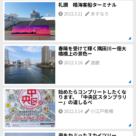
礼讃 晴海客船ターミナル
2022.3.21
あすなろ
春陽を受けて輝く隅田川ー佃大
橋橋上の景色ー
2022.3.16
達磨
始めたらコンプリートしたくな
ります。 「中央区スタンプラリ
ー」の道しるべ
2022.3.14
小江戸板橋
兜をかぶったスカイツリー