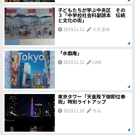
子どもたちが学ぶ中央区 その
３「中学校社会科副読本 伝統
と文化の街」
2019.11.11
えだまめ
「水戯庵」
2019.11.11
CAM
東京タワー「天皇陛下御即位奉
祝」特別ライトアップ
2019.11.10
サム