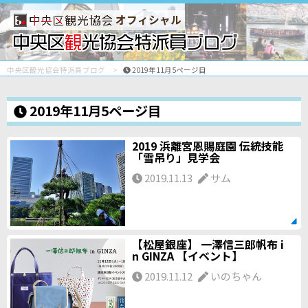
オフィシャル
中央区観光協会特派員ブログ
2019年11月5ページ目
2019年11月5ページ目
2019 浜離宮恩賜庭園 伝統技能
「雪吊り」見学会
2019.11.13
サム
【松屋銀座】 一澤信三郎帆布 i
n GINZA 【イベント】
2019.11.12
いのちゃん