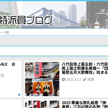
ページ目
ALE お
八代目尾上菊五郎・六代目
尾上菊之助襲名披露ー「団
菊祭五月大歌舞伎」始まる
銀造
2025.5.12
滅紫
2025 華麗な祭礼絵巻「神
幸祭」江戸の祭の名物「附