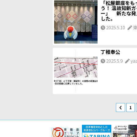
「松屋銀座をも
う！ 温故知新
ー」 新たな発
した。
2025.5.10
東
丁稚奉公
2025.5.9
ya
1