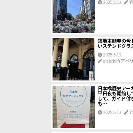
2025.5.12
築地本願寺の今
いステンドグラ
2025.5.12
apéritif(ア
日本橋歴史アー
平日夜も開館し
して、ガイド付
も…
2025.5.11
と