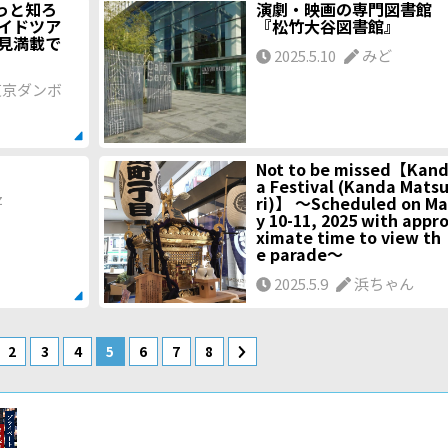
っと知ろ
演劇・映画の専門図書館
ガイドツア
『松竹大谷図書館』
見満載で
2025.5.10
みど
京ダンボ
Not to be missed【Kan
a Festival (Kanda Mats
z
ri)】 ～Scheduled on Ma
y 10-11, 2025 with appr
ximate time to view th
e parade～
2025.5.9
浜ちゃん
2
3
4
5
6
7
8