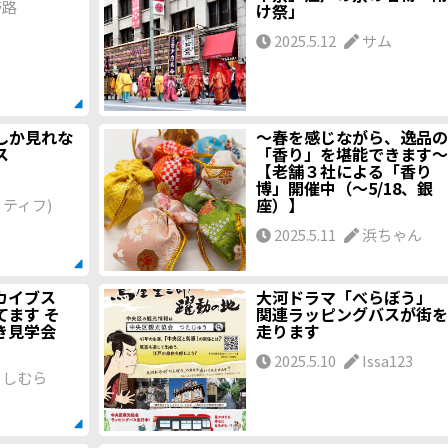
壱路
け祭」
2025.5.12
サム
しか見れな
～春を感じながら、逸品の
ス
「香り」を堪能できます～
【老舗３社による「香り
博」開催中（～5/18、銀
座）】
ペリティフ)
2025.5.11
浜ちゃん
カイブス
大河ドラマ「べらぼう」
てます そ
関連ラッピングバスが街を
き見学会
走ります
2025.5.10
Issa123
しむら