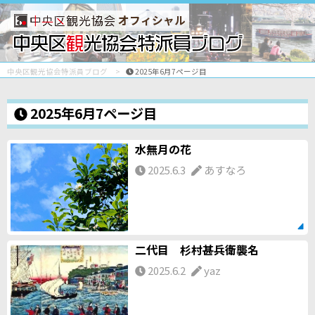
オフィシャル
中央区観光協会特派員ブログ
2025年6月7ページ目
2025年6月7ページ目
水無月の花
2025.6.3
あすなろ
二代目 杉村甚兵衛襲名
2025.6.2
yaz