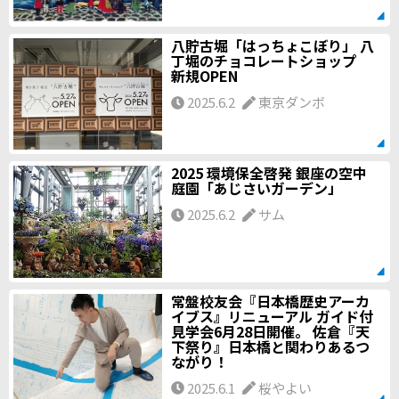
八貯古堀「はっちょこぼり」 八
丁堀のチョコレートショップ
新規OPEN
2025.6.2
東京ダンボ
2025 環境保全啓発 銀座の空中
庭園「あじさいガーデン」
2025.6.2
サム
常盤校友会『日本橋歴史アーカ
イブス』リニューアル ガイド付
見学会6月28日開催。 佐倉『天
下祭り』日本橋と関わりあるつ
ながり！
2025.6.1
桜やよい