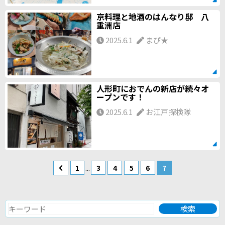
京料理と地酒のはんなり邸 八
重洲店
2025.6.1
まぴ★
人形町におでんの新店が続々オ
ープンです！
2025.6.1
お江戸探検隊
...
1
3
4
5
6
7