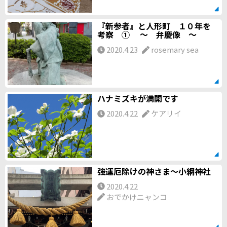
『新参者』と人形町 １０年を
考察 ① ～ 弁慶像 ～
2020.4.23
rosemary sea
ハナミズキが満開です
2020.4.22
ケアリイ
強運厄除けの神さま〜小網神社
2020.4.22
おでかけニャンコ