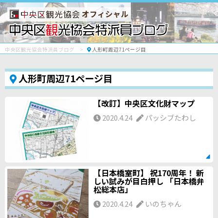
オフィシャル
中央区観光協会特派員ブログ
人形町周辺71ページ目
人形町周辺71ページ目
【改訂】中央区文化財マップ
2020.4.24
パッシブたわし
【日本橋室町】 祝170周年！ 新
しい試みが目白押し 「日本橋弁
松総本店」
2020.4.24
いのちゃん