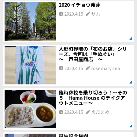
2020 イチョウ発芽
2020.4.15
サム
人形町界隈の「布のお店」シリ
ーズ、今回は「手ぬぐい」
～ 戸田屋商店 ～
2020.4.15
rosemary sea
臨時休校を乗り切ろう！～その
５ Hama House のテイクア
ウトメニュー～
2020.4.15
えだまめ
誕生記念植樹