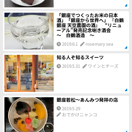
「銀座でつくったお米の日本
酒」「銀座から世界へ」 『白鶴
銀座 天空農園の酒』 “リニュ
ーアル”発売記念唎き酒会
～ 白鶴酒造 ～
2019.6.1
rosemary sea
知る人ぞ知るスイーツ
2019.5.31
ワインとチーズ
銀座若松～あんみつ発祥の店
2019.5.29
おでかけニャンコ