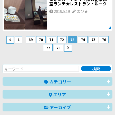
室ランチ★レストラン・ルーク
2019.5.19
まぴ★
...
1
69
70
71
72
73
74
75
76
77
78
カテゴリー
エリア
アーカイブ