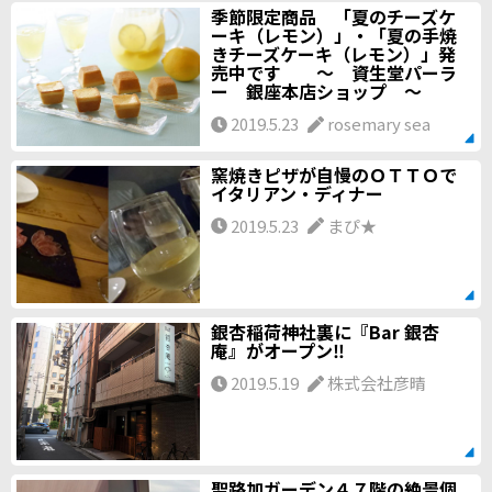
季節限定商品 「夏のチーズケ
ーキ（レモン）」・「夏の手焼
きチーズケーキ（レモン）」発
売中です ～ 資生堂パーラ
ー 銀座本店ショップ ～
2019.5.23
rosemary sea
窯焼きピザが自慢のＯＴＴＯで
イタリアン・ディナー
2019.5.23
まぴ★
銀杏稲荷神社裏に『Bar 銀杏
庵』がオープン‼
2019.5.19
株式会社彦晴
聖路加ガーデン４７階の絶景個