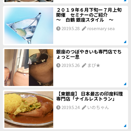
２０１９年６月下旬ー７月上旬
開催 セミナーのご紹介
～ 白鶴 銀座スタイル ～
2019.5.28
rosemary sea
銀座のつぼやきいも専門店でち
ょっと一息
2019.5.26
まぴ★
【東銀座】 日本最古の印度料理
専門店「ナイルレストラン」
2019.5.24
いのちゃん