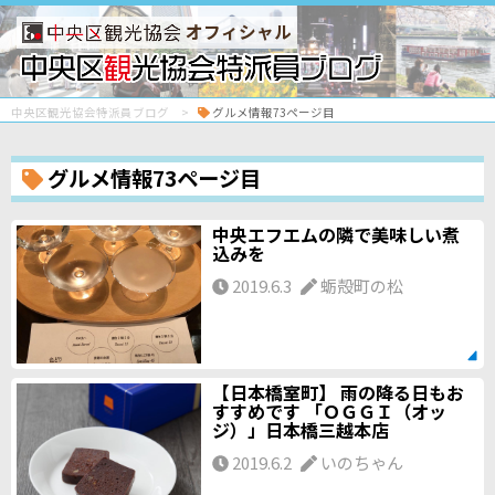
オフィシャル
中央区観光協会特派員ブログ
グルメ情報73ページ目
グルメ情報73ページ目
中央エフエムの隣で美味しい煮
込みを
2019.6.3
蛎殻町の松
【日本橋室町】 雨の降る日もお
すすめです 「ＯＧＧＩ（オッ
ジ）」日本橋三越本店
2019.6.2
いのちゃん