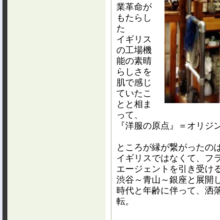
業革命が
もたらし
た
イギリス
の工場機
能の素晴
らしさを
肌で感じ
ていたこ
とと相ま
って、
『洋服の原点』＝オリジ
ところが縁が繋がったの
イギリスではなくて、
フ
エージェントを引き受け
渋谷～青山～銀座と展開
時代と年齢に伴って、洒
転。