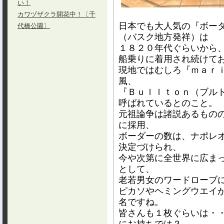
い！
カワヅザクラ開花中！〔千
日本でも大人気の『ボー
代橋公園〕
（バスク地方発祥）は
１８２０年代ぐらいから
船乗りに着用され続けて
現地ではむしろ『ｍａｒ
風、
『Ｂｕｌｌｔｏｎ（ブル
呼ばれているとのこと。
元祖論争は諸説あるもの
に採用、
ボーダーの数は、ナポレ
決定づけられ、
今や次第に全世界に広ま
として、
老若男女のワードローブ
ピカソやヘミングウエイ
名ですね。
皆さんも１枚ぐらいは・