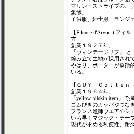
マリン・ストライプの、
象徴。
子供服、紳士服、ランジ
【
Fileuse d
'
Arvor
（フィル
方
創業１９２７年。
『ヴィンテージリブ』 と
編み立て生地が採用され
やはり、ボーダーが象徴
いる。
【
ＧＵＹ Ｃｏｔｔｅｎ
創業１９６４年。
「
yellow oilskin item
」で
ゴムびきのカッパやつな
フランス漁師ウエアのシ
いち早くマジック・テー
現代が求める利便性、耐