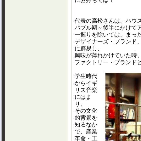
にお持ちでは？
代表の高松さんは、ハウ
バブル期～後半にかけて
一握りを除いては、まっ
デザイナーズ・ブランド
に辟易し、
興味が薄れかけていた時
ファクトリー・ブランド
学生時代
からイギ
リス音楽
にはま
り、
その文化
的背景を
知るなか
で、産業
革命・工