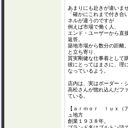
あまりにも赴きが違いま
「確かにこれまで付き合
ネルが違うのですが
例えば市場で働く人、
エンド・ユーザーから
直
返答。
築地市場から数分の距離
と立ち寄り、
質実剛健な仕事着として
彼にとってはまさに、
理
なっているよう。
店内は、実はボーダー・
高松さんが惚れ込んだフ
ている。
【ａｒｍｏｒ ｌｕｘ（
ュ地方
創業１９３８年。
ブランド名はブルトン語