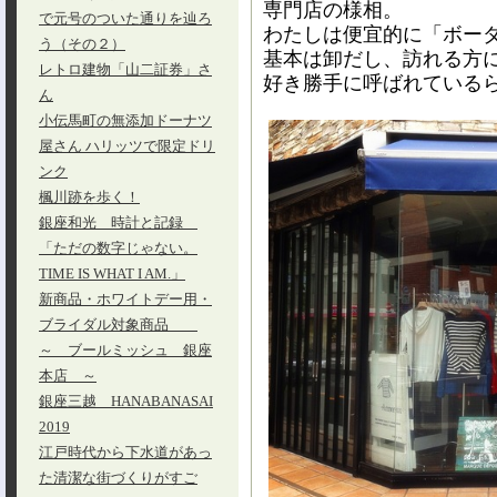
専門店の様相。
で元号のついた通りを辿ろ
わたしは便宜的に「ボー
う（その２）
基本は卸だし、訪れる方
レトロ建物「山二証券」さ
好き勝手に呼ばれている
ん
小伝馬町の無添加ドーナツ
屋さん ハリッツで限定ドリ
ンク
楓川跡を歩く！
銀座和光 時計と記録
「ただの数字じゃない。
TIME IS WHAT I AM.」
新商品・ホワイトデー用・
ブライダル対象商品
～ ブールミッシュ 銀座
本店 ～
銀座三越 HANABANASAI
2019
江戸時代から下水道があっ
た清潔な街づくりがすご