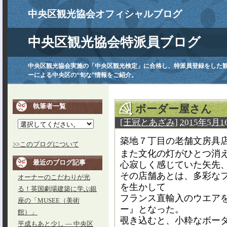
中央区観光協会オフィシャルブログ
中央区観光協会特派員ブログ
中央区観光協会実施の「中央区観光検定」に合格し、特派員登録をした
ーによる中央区の“旬な”情報をご紹介。
執筆者一覧
ボーダー屋さん
[王冠とあざみ]
2015年5月16
築地７丁目の老舗文房具
>>このブログについて
また文化の灯がひとつ消
最近のブログ記事
心寂しく感じていた矢先
その店舗あとは、多彩な
オーナーのこだわりが光
を生かして
る！英国劇場建築に学ぶ銀
フランス直輸入のウエア
座の「MUSEE（美術
ー』となった。
館）」
覗き込むと、小粋なボー
平成もあと少し ― 中央区