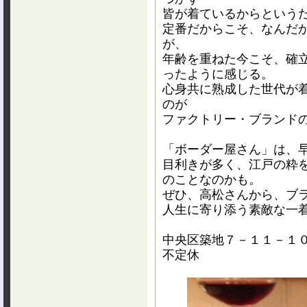
皆が着ているからという
定番だからこそ、なんだ
が、
年齢を重ねた今こそ、
確
ったように感じる。
心身共に熟成した世代が
のが
ファクトリー・ブランド
「ボーダー屋さん」は、
目利きが多く、
江戸の粋
のことなのかも。
ぜひ、高松さんから、
ブ
人生に寄り添う
素敵な一
中央区築地７－１１－１
不定休