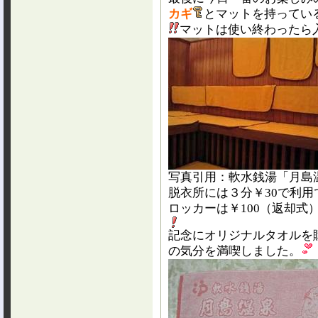
カギ
とマットを持ってい
マットは使い終わったら
写真引用：軟水銭湯「月島
脱衣所には３分￥30で利
ロッカーは￥100（返却式
記念にオリジナルタオルを
の気分を満喫しました。