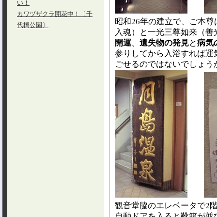
い！
カワヅザクラ開花中！〔千
昭和26年の建立で、ご本
代橋公園〕
入魂）と一光三尊如来（善
開運
、
遺失物の発見
と
病気
参りしてから入浴すれば運
ごせるのではないでしょう
観音堂脇のエレベータで2
自動ドアを入ると靴箱が並