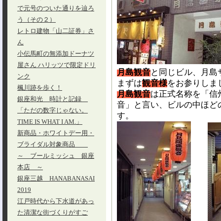
で元号のついた通りを辿ろ
う（その２）
レトロ建物「山二証券」さ
ん
小伝馬町の無添加ドーナツ
屋さん ハリッツで限定ドリ
月島観音
と同じビル、月島
ンク
まずは
観音様
をお参りしま
楓川跡を歩く！
月島観音
は正式名称を「信
銀座和光 時計と記録
音」と言い、ビルの中ほど
「ただの数字じゃない。
す。
TIME IS WHAT I AM.」
新商品・ホワイトデー用・
ブライダル対象商品
～ ブールミッシュ 銀座
本店 ～
銀座三越 HANABANASAI
2019
江戸時代から下水道があっ
た清潔な街づくりがすご