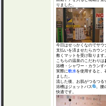
りました。
今日はせっかくなのでサウ
支払いを済ませたらカウン
敷くマットを受け取ります
こちらの温泉のこだわりは
浴槽・シャワー・カランす
実際に
軟水
を使用すると、
ました。
流した後、お肌がつるつる
浴槽はジェットバス
。腰
快適です。