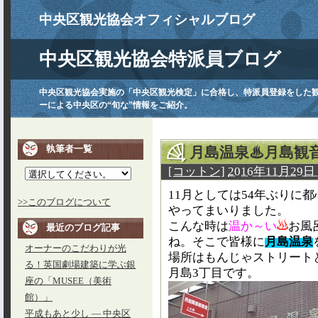
中央区観光協会オフィシャルブログ
中央区観光協会特派員ブログ
中央区観光協会実施の「中央区観光検定」に合格し、特派員登録をした
ーによる中央区の“旬な”情報をご紹介。
執筆者一覧
月島温泉♨月島観
[コットン]
2016年11月29日 
11月としては54年ぶりに都
>>このブログについて
やってまいりました。
こんな時は
温か～い
お風
最近のブログ記事
ね。そこで皆様に
月島温泉
オーナーのこだわりが光
場所はもんじゃストリート
る！英国劇場建築に学ぶ銀
月島3丁目です。
座の「MUSEE（美術
館）」
平成もあと少し ― 中央区