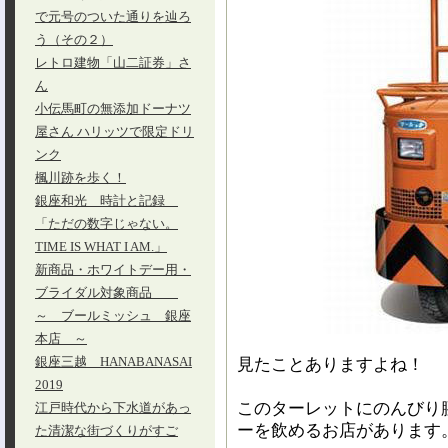
で元号のついた通りを辿ろ
う（その２）
レトロ建物「山二証券」さ
ん
小伝馬町の無添加ドーナツ
屋さん ハリッツで限定ドリ
ンク
楓川跡を歩く！
銀座和光 時計と記録
「ただの数字じゃない。
TIME IS WHAT I AM.」
新商品・ホワイトデー用・
ブライダル対象商品
～ ブールミッシュ 銀座
本店 ～
銀座三越 HANABANASAI
見たことありますよね！
2019
このターレットにのんびり
江戸時代から下水道があっ
ーを飲めるお店があります
た清潔な街づくりがすご