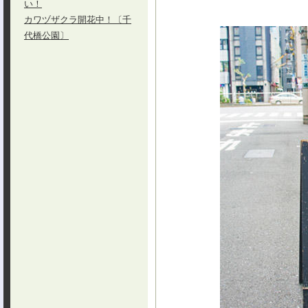
い！
カワヅザクラ開花中！〔千
代橋公園〕