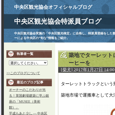
中央区観光協会オフィシャルブログ
中央区観光協会特派員ブログ
中央区観光協会実施の「中央区観光検定」に合格し、特派員登録をした
ーによる中央区の“旬な”情報をご紹介。
執筆者一覧
築地でターレット
ーヒーを
[柴犬]
2017年1月27日 14:00
>>このブログについて
最近のブログ記事
ターレットトラックという
オーナーのこだわりが光
築地市場で運搬車として大
る！英国劇場建築に学ぶ銀
座の「MUSEE（美術
館）」
平成もあと少し ― 中央区