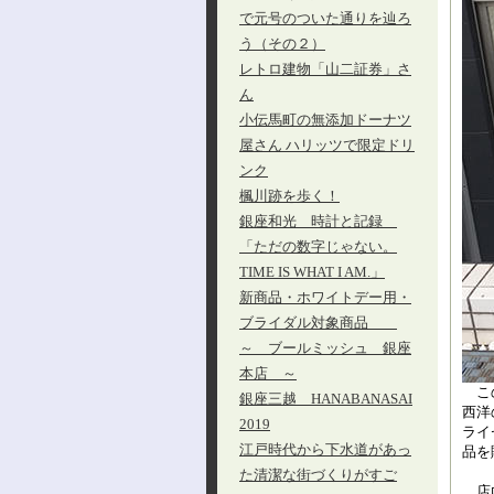
で元号のついた通りを辿ろ
う（その２）
レトロ建物「山二証券」さ
ん
小伝馬町の無添加ドーナツ
屋さん ハリッツで限定ドリ
ンク
楓川跡を歩く！
銀座和光 時計と記録
「ただの数字じゃない。
TIME IS WHAT I AM.」
新商品・ホワイトデー用・
ブライダル対象商品
～ ブールミッシュ 銀座
本店 ～
この
銀座三越 HANABANASAI
西洋
2019
ライ
江戸時代から下水道があっ
品を
た清潔な街づくりがすご
店内