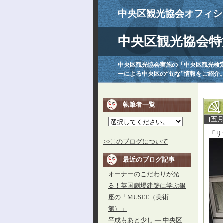
中央区観光協会オフィシ
中央区観光協会特
中央区観光協会実施の「中央区観光検
ーによる中央区の“旬な”情報をご紹介
執筆者一覧
[五
「リ
>>このブログについて
最近のブログ記事
オーナーのこだわりが光
る！英国劇場建築に学ぶ銀
座の「MUSEE（美術
館）」
平成もあと少し ― 中央区