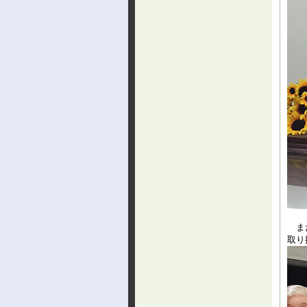
また
取り