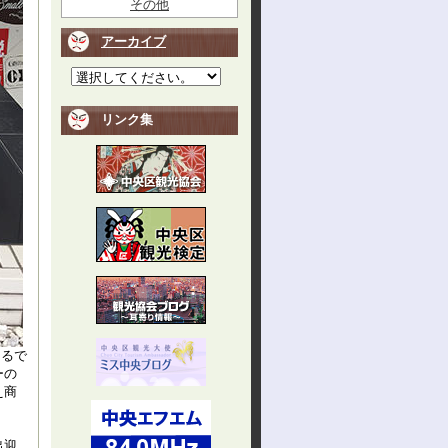
その他
アーカイブ
リンク集
まるで
ーの
え商
出迎