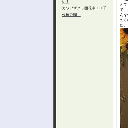
い！
えて
カワヅザクラ開花中！〔千
で、
代橋公園〕
んを
の方
た。