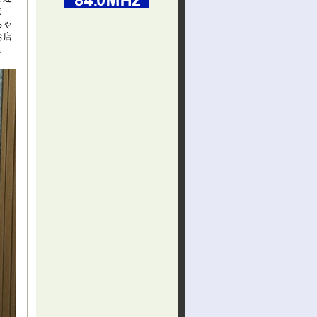
ま
ちゃ
お店
し