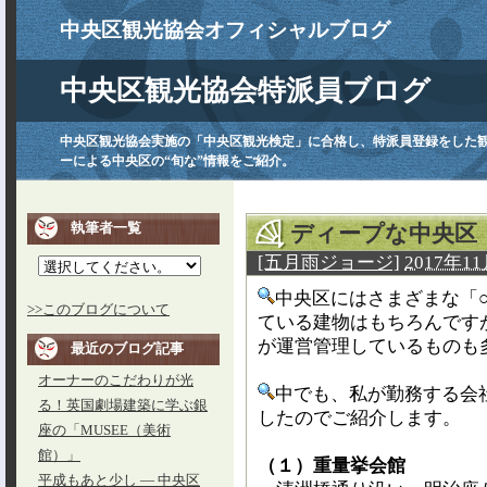
中央区観光協会オフィシャルブログ
中央区観光協会特派員ブログ
中央区観光協会実施の「中央区観光検定」に合格し、特派員登録をした
ーによる中央区の“旬な”情報をご紹介。
執筆者一覧
ディープな中央区
[五月雨ジョージ]
2017年11
中央区にはさまざまな「
>>このブログについて
ている建物はもちろんです
が運営管理しているものも
最近のブログ記事
オーナーのこだわりが光
中でも、私が勤務する会
る！英国劇場建築に学ぶ銀
したのでご紹介します。
座の「MUSEE（美術
館）」
（１）重量挙会館
平成もあと少し ― 中央区