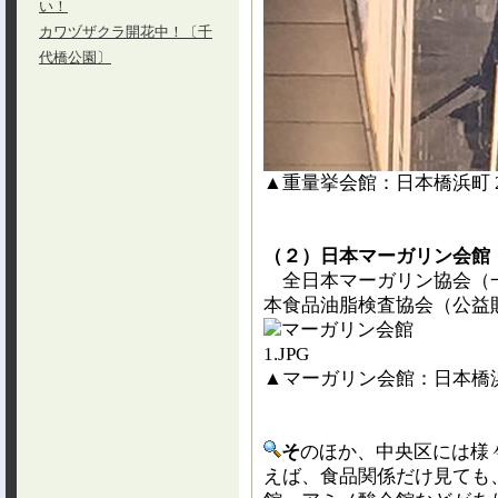
い！
カワヅザクラ開花中！〔千
代橋公園〕
▲重量挙会館：日本橋浜町 2-
（２）日本マーガリン会館
全日本マーガリン協会（
本食品油脂検査協会（公益
▲マーガリン会館：日本橋浜
そ
のほか、中央区には様
えば、食品関係だけ見ても