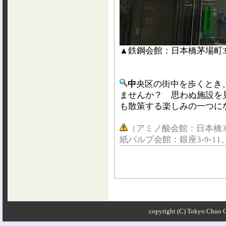
▲鉄鋼会館：日本橋茅場町3-2
中
央区の街中を歩くとき
ませんか？ 思わぬ施設を
も散策する楽しみの一つに
（アミノ酸会館：日本橋3-1
紙パルプ会館：銀座3-9-11
copyright (C) Tokyo Chuo Ci