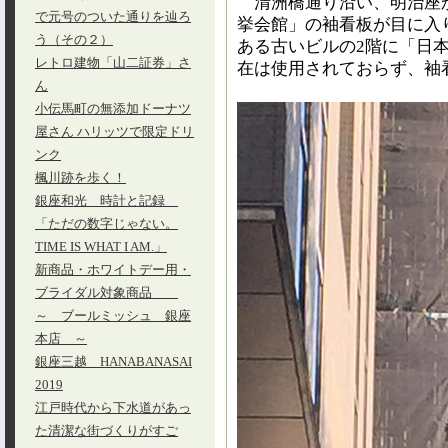
清洲橋通り沿い、明治座
で元号のついた通りを辿ろ
挙会館」の袖看板が目に入り
う（その２）
ある古いビルの2階に「日
レトロ建物「山二証券」さ
在は使用されておらず、袖
ん
小伝馬町の無添加ドーナツ
屋さん ハリッツで限定ドリ
ンク
楓川跡を歩く！
銀座和光 時計と記録
「ただの数字じゃない。
TIME IS WHAT I AM.」
新商品・ホワイトデー用・
ブライダル対象商品
～ ブールミッシュ 銀座
本店 ～
銀座三越 HANABANASAI
2019
江戸時代から下水道があっ
た清潔な街づくりがすご