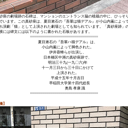
座の劇場跡の石碑は、マンションのエントランス脇の植栽の中に、ひっそ
でいます。この真砂座は、夏目漱石の『吾輩は猫デアル』が小山内薫によっ
れ演劇「猫」として上演された劇場としても知られています。「真砂座跡」
横には碑文には以下のように書かれた石板があります。
==================================
夏目漱石の『吾輩ハ猫デアル』は、
小山内薫によって脚色された。
伊井蓉蜂らが出演し、
日本橋区中洲の真砂座跡で、
明治三十九(一九〇六)年
十一月三日から三十日にかけて
上演された。
平成十五年十月吉日
早稲田大学第十四代総長
奥島 孝康 識
==================================
橋】