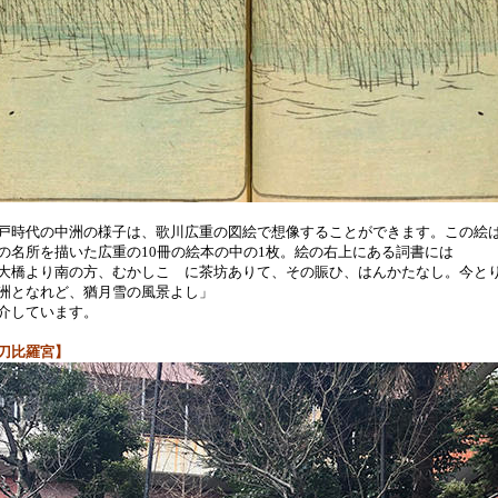
時代の中洲の様子は、歌川広重の図絵で想像することができます。この絵
の名所を描いた広重の10冊の絵本の中の1枚。絵の右上にある詞書には
大橋より南の方、むかしこゝに茶坊ありて、その賑ひ、はんかたなし。今と
洲となれど、猶月雪の風景よし」
介しています。
刀比羅宮】