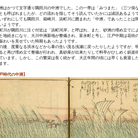
はかつて文字通り隅田川の中洲でした。この一帯は「みつまた」（三ツ俣
とも呼ばれましたが、どの流れを指してそう読んでいたかには諸説あるよう
いずれにしても隅田川、箱崎川、浜町川に囲まれた「中洲」であったことは
いようです。
川が隅田川に注ぐ付近は「浜町河岸」と呼ばれ、また、砂洲の埋め立てに
と地続きになり、大川中洲新地が整備され、富永町と号し、江戸中期は花街
賑わいを見せていた時期もあったようです。
後、度重なる洪水などから葦の生い茂る浅瀬に戻ったりしたようですが、
ると再び埋め立て整備が行われ、真砂座が出来たりして料亭がひしめく娯楽
ています。しかし、この繁栄は長く続かず、大正年間の頃には早くも衰退し
ます。
戸時代の中洲】