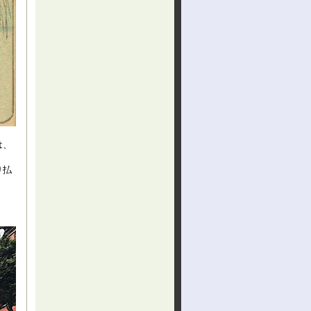
は、
り払