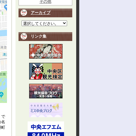
その他
アーカイブ
リンク集
」で
の名
洲町