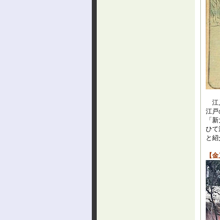
江戸
江戸
「新
ひて
と紹
【金