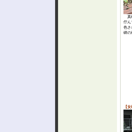
真砂
佇ん
色さ
碑の
【女