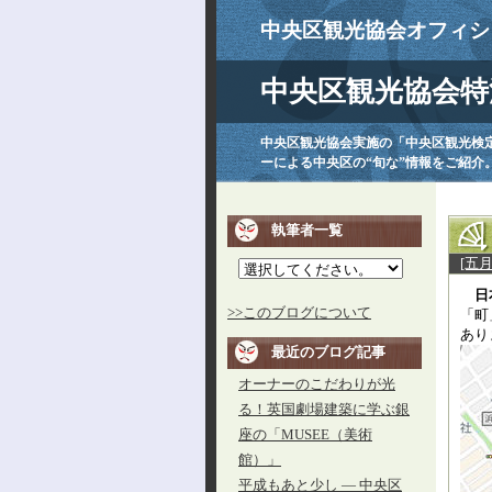
中央区観光協会オフィシ
中央区観光協会特
中央区観光協会実施の「中央区観光検
ーによる中央区の“旬な”情報をご紹介
執筆者一覧
[五
日
>>このブログについて
「町
あり
最近のブログ記事
オーナーのこだわりが光
る！英国劇場建築に学ぶ銀
座の「MUSEE（美術
館）」
平成もあと少し ― 中央区