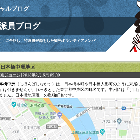
ャルブログ
派員ブログ
定」に合格し、特派員登録をした観光ボランティアメンバ
。
日本橋中洲地区
月雨ジョージ]
2018年2月 6日 09:00
本橋中洲
（にほんばしなかす）は、日本橋本町や日本橋人形町のように末尾
」は付きませんが、れっきとした東京都中央区の町名です。中州には「丁目
ません。日本橋地区唯一の単独町名です。