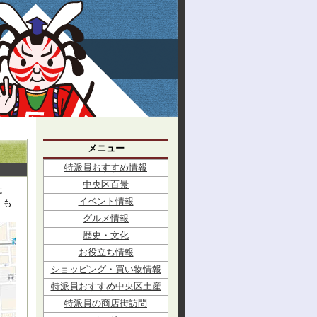
メニュー
特派員おすすめ情報
中央区百景
に
イベント情報
」も
グルメ情報
歴史・文化
お役立ち情報
ショッピング・買い物情報
特派員おすすめ中央区土産
特派員の商店街訪問