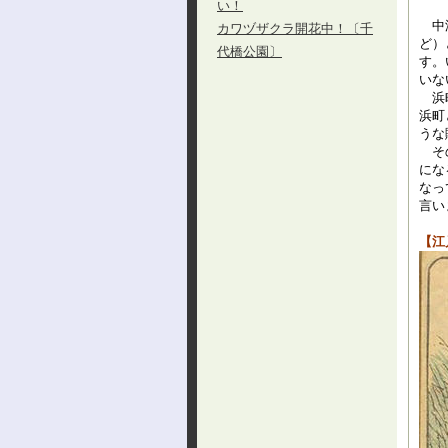
い！
中洲
カワヅザクラ開花中！〔千
ど）
代橋公園〕
す。
いな
浜町
浜町
うな
その
にな
なっ
言い
【江