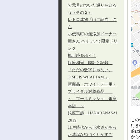
で元号のついた通りを辿ろ
う（その２）
レトロ建物「山二証券」さ
ん
小伝馬町の無添加ドーナツ
屋さん ハリッツで限定ドリ
ンク
楓川跡を歩く！
銀座和光 時計と記録
「ただの数字じゃない。
TIME IS WHAT I AM.」
新商品・ホワイトデー用・
ブライダル対象商品
～ ブールミッシュ 銀座
本店 ～
銀座三越 HANABANASAI
この
2019
行き
江戸時代から下水道があっ
前は
た清潔な街づくりがすご
から