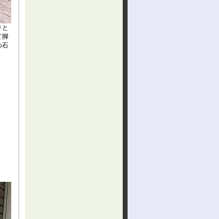
りと
て脚
の石