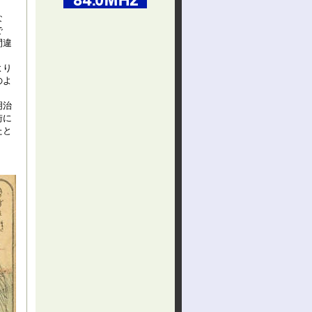
な
で
間違
より
のよ
明治
街に
たと