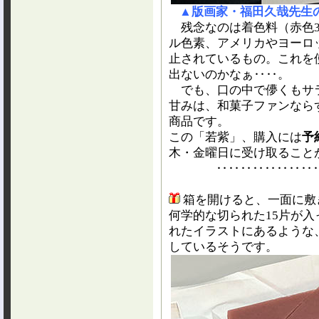
▲版画家・福田久哉先生
残念なのは着色料（赤色3
ル色素、アメリカやヨーロ
止されているもの。これを
出ないのかなぁ‥‥。
でも、口の中で儚くもサ
甘みは、和菓子ファンなら
商品です。
この「若紫」、購入には
予
木・金曜日に受け取ること
‥‥‥‥‥‥‥‥
箱を開けると、一面に敷
何学的な切られた15片が
れたイラストにあるような
しているそうです。