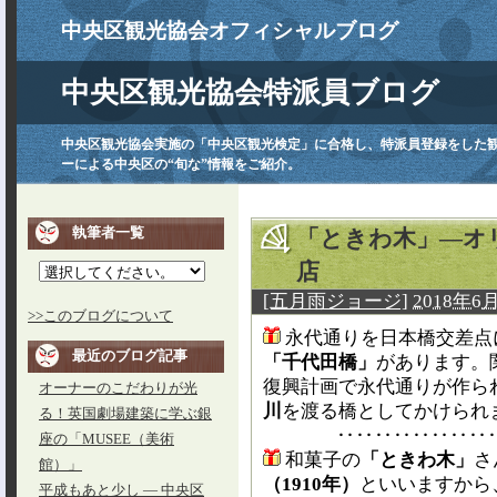
中央区観光協会オフィシャルブログ
中央区観光協会特派員ブログ
中央区観光協会実施の「中央区観光検定」に合格し、特派員登録をした
ーによる中央区の“旬な”情報をご紹介。
執筆者一覧
「ときわ木」―オ
店
[五月雨ジョージ]
2018年6月
>>このブログについて
永代通りを日本橋交差点
最近のブログ記事
「千代田橋」
があります。
復興計画で永代通りが作ら
オーナーのこだわりが光
川
を渡る橋としてかけられ
る！英国劇場建築に学ぶ銀
‥‥‥‥‥‥‥‥
座の「MUSEE（美術
和菓子の
「ときわ木」
さ
館）」
（1910年）
といいますから
平成もあと少し ― 中央区