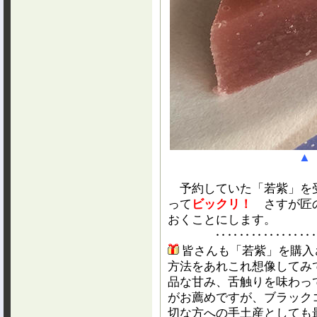
▲
予約していた「若紫」を
って
ビックリ！
さすが匠の
おくことにします。
‥‥‥‥‥‥‥‥
皆さんも「若紫」を購入
方法をあれこれ想像してみ
品な甘み、舌触りを味わっ
がお薦めですが、ブラック
切な方への手土産としても