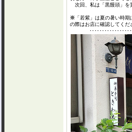
次回、私は「黒饅頭」を
※
「若紫」は夏の暑い時期
の際はお店に確認してくだ
‥‥‥‥‥‥‥‥