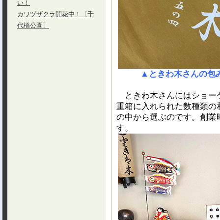
い！
カワヅザクラ開花中！〔千
代橋公園〕
▲ときわ木さんの包
ときわ木さんにはショー
重箱に入れられた数種類の
の中から選ぶのです。創業
す。