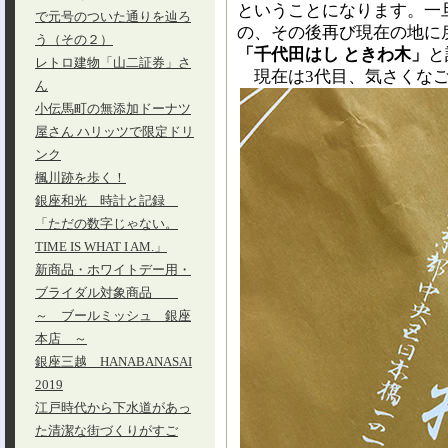
ということになります。一
で元号のついた通りを辿ろ
の、その後再び現在の地に
う（その２）
「千代田はし ときわ木」
と
レトロ建物「山二証券」さ
現在は3代目、気さくなご
ん
小伝馬町の無添加ドーナツ
屋さん ハリッツで限定ドリ
ンク
楓川跡を歩く！
銀座和光 時計と記録
「ただの数字じゃない。
TIME IS WHAT I AM.」
新商品・ホワイトデー用・
ブライダル対象商品
～ ブールミッシュ 銀座
本店 ～
銀座三越 HANABANASAI
2019
江戸時代から下水道があっ
た清潔な街づくりがすご