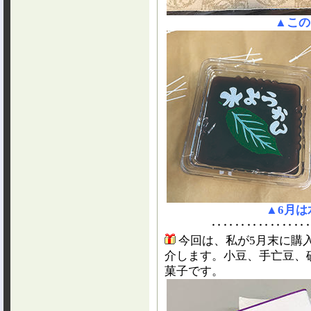
▲この
▲6月
‥‥‥‥‥‥‥‥
今回は、私が5月末に購
介します。小豆、手亡豆、
菓子です。