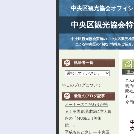
中央区観光協会オフィシ
中央区観光協会特
中央区観光協会実施の「中央区観光検
ーによる中央区の“旬な”情報をご紹介
執筆者一覧
[湊
こん
>>このブログについて
明治
聞社
最近のブログ記事
れ、
今日
オーナーのこだわりが光
る！英国劇場建築に学ぶ銀
座の「MUSEE（美術
館）」
平成もあと少し ― 中央区