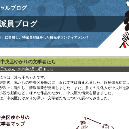
ャルブログ
派員ブログ
定」に合格し、特派員登録をした観光ボランティアメンバ
。
中央区ゆかりの文学者たち
っ子ちゃん]
2019年2月13日 18:00
にちは、湊っ子ちゃんです。
維新後、私たちの中央区を舞台に、近代文学は育まれました。銀座煉瓦街に
が次々に誕生し、情報産業が発達しました。また、多くの文化人が中央区を
小説や戯曲など、様々な作品のなかに、中央区の情景を描きました。
は、中央区にゆかりの深い、文学者たちについて調べてみました。