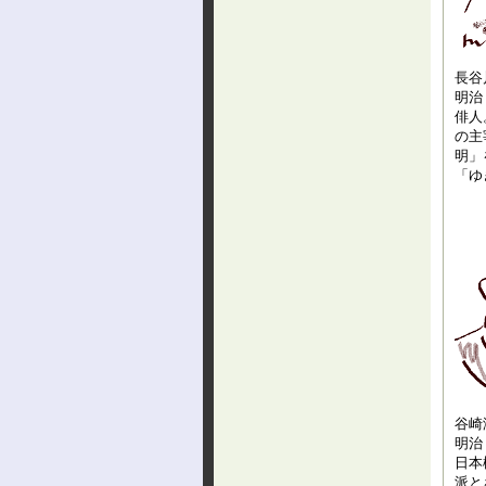
長谷
明治
俳人
の主
明」
「ゆ
谷崎
明治
日本
派と