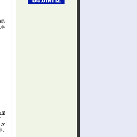
由民
文学
槍屋
学
）か
明け