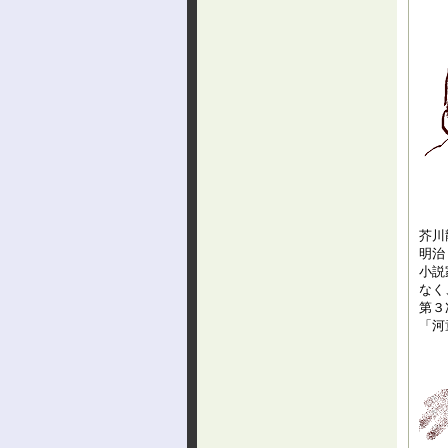
芥川
明治
小説
なく
第３
「河