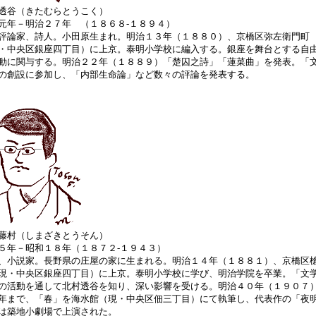
透谷（きたむらとうこく）
元年－明治２７年 （１８６８‐１８９４）
評論家、詩人。小田原生まれ。明治１３年（１８８０）、京橋区弥左衛門町
・中央区銀座四丁目）に上京。泰明小学校に編入する。銀座を舞台とする自
動に関与する。明治２２年（１８８９）「楚囚之詩」「蓮菜曲」を発表。「
の創設に参加し、「内部生命論」など数々の評論を発表する。
藤村（しまざきとうそん）
５年－昭和１８年（１８７２‐１９４３）
、小説家。長野県の庄屋の家に生まれる。明治１４年（１８８１）、京橋区
現・中央区銀座四丁目）に上京。泰明小学校に学び、明治学院を卒業。「文
の活動を通して北村透谷を知り、深い影響を受ける。明治４０年（１９０７
年まで、「春」を海水館（現・中央区佃三丁目）にて執筆し、代表作の「夜
は築地小劇場で上演された。