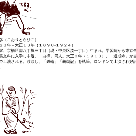
彦（こおりとらひこ）
２３年－大正１３年（１８９０‐１９２４）
家。京橋区南八丁堀三丁目（現・中央区湊一丁目）生まれ。学習院から東京
英文科に入学し中退。「白樺」同人。大正２年（１９１３）、「道成寺」が
で上演される。渡欧し、「鉄輪」「義朝記」を執筆。ロンドンで上演され好
。