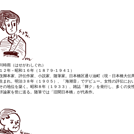
川時雨（はせがわしぐれ）
１２年－昭和１６年（１８７９‐１９４１）
伎脚本家、評伝作家、小説家、随筆家。日本橋区通り油町（現・日本橋大伝
生まれ。明治３８年（１９０５）、「海潮音」でデビュー。女性の評伝にお
その地位を築く。昭和８年（１９３３）、雑誌「輝ク」を発行し、多くの女
評論家を世に送る。随筆では「旧聞日本橋」が代表作。