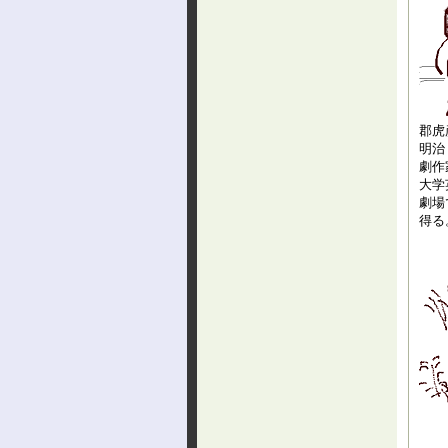
郡虎
明治
劇作
大学
劇場
得る