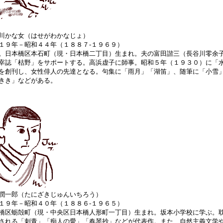
川かな女（はせがわかなじょ）
１９年－昭和４４年（１８８７‐１９６９）
。日本橋区本石町（現・日本橋二丁目）生まれ。夫の富田諧三（長谷川零余
宰誌「枯野」をサポートする。高浜虚子に師事。昭和５年（１９３０）に「
を創刊し、女性俳人の先達となる。句集に「雨月」「湖笛」、随筆に「小雪
きき」などがある。
潤一郎（たにざきじゅんいちろう）
１９年－昭和４０年（１８８６‐１９６５）
橋区蛎殻町（現・中央区日本橋人形町一丁目）生まれ。坂本小学校に学ぶ。
される「刺青」「痴人の愛」「春琴抄」などが代表作。また、自然主義文学