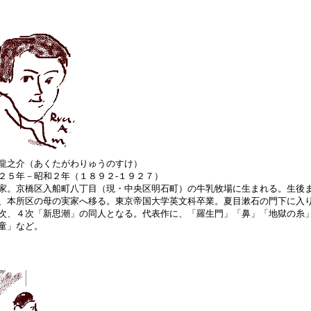
龍之介（あくたがわりゅうのすけ）
２５年－昭和２年（１８９２‐１９２７）
家。京橋区入船町八丁目（現・中央区明石町）の牛乳牧場に生まれる。生後
、本所区の母の実家へ移る。東京帝国大学英文科卒業。夏目漱石の門下に入
次、４次「新思潮」の同人となる。代表作に、「羅生門」「鼻」「地獄の糸
童」など。