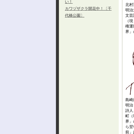
い！
北村
カワヅザクラ開花中！〔千
明治
代橋公園〕
文芸
（現
権運
界」
島崎
明治
詩人
町（
界」
ら翌
前」