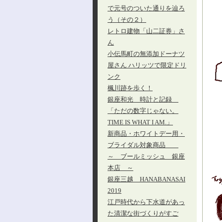
で元号のついた通りを辿ろ
う（その２）
レトロ建物「山二証券」さ
ん
小伝馬町の無添加ドーナツ
屋さん ハリッツで限定ドリ
ンク
楓川跡を歩く！
銀座和光 時計と記録
「ただの数字じゃない。
TIME IS WHAT I AM.」
新商品・ホワイトデー用・
ブライダル対象商品
～ ブールミッシュ 銀座
本店 ～
銀座三越 HANABANASAI
2019
江戸時代から下水道があっ
た清潔な街づくりがすご