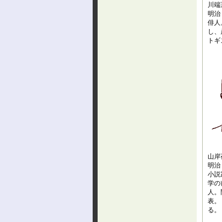
川端
明治
俳人
し、
トギ
山岸
明治
小説
学の
人。
表。
る。