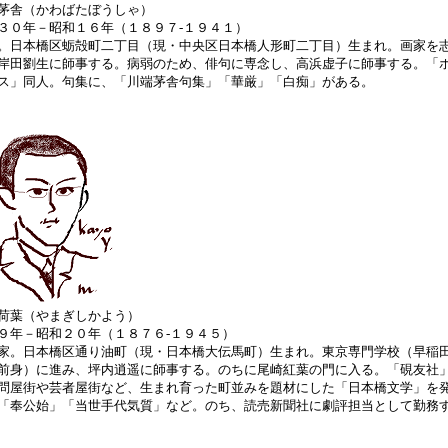
茅舎（かわばたぼうしゃ）
３０年－昭和１６年（１８９７‐１９４１）
。日本橋区蛎殻町二丁目（現・中央区日本橋人形町二丁目）生まれ。画家を
岸田劉生に師事する。病弱のため、俳句に専念し、高浜虚子に師事する。「
ス」同人。句集に、「川端茅舎句集」「華厳」「白痴」がある。
荷葉（やまぎしかよう）
９年－昭和２０年（１８７６‐１９４５）
家。日本橋区通り油町（現・日本橋大伝馬町）生まれ。東京専門学校（早稲
前身）に進み、坪内逍遥に師事する。のちに尾崎紅葉の門に入る。「硯友社
問屋街や芸者屋街など、生まれ育った町並みを題材にした「日本橋文学」を
「奉公始」「当世手代気質」など。のち、読売新聞社に劇評担当として勤務