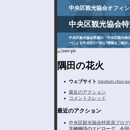
中央区観光協会オフィシ
中央区観光協会特
中央区観光協会実施の「中央区観光検
ーによる中央区の“旬な”情報をご紹介
隅田の花火
ウェブサイト
tokuhain.chuo-ka
最近のアクション
コメントスレッド
最近のアクション
中央区観光協会特派員ブログ
京橋物語のエピローグ。今回が