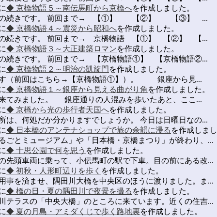
に
◆ 京橋物語５～南伝馬町から京橋へ
を作成しました。
の続きです。 前回まで→ 【①】 【②】 【③】 ...
に
◆ 京橋物語４～震災から昭和へ
を作成しました。
続きです。 前回まで→ 京橋物語 【①】 【②】 【...
に
◆ 京橋物語３～大正建築ロマン
を作成しました。
続きです。 前回まで→ 【京橋物語①】 【京橋物語②...
に
◆ 京橋物語２～明治の凱旋門
を作成しました。
す（前回はこちら→【京橋物語①】）。 銀座から見...
に
◆ 京橋物語１～銀座から見える曲がり角
を作成しました。
来てみました。 銀座通りの人混みを歩いたあと、ここ...
に
◆ 京橋から光の歩行者天国へ
を作成しました。
は、何処だか分かりますでしょうか。 今日は日曜日なの...
に
◆ 日本橋のアンテナショップで旅の余韻に浸る
を作成しま
るごとミュージアム」や「日本橋・京橋まつり」が終わり、...
に
◆ 十思公園で何を思う
を作成しました。
の先頭車両に乗って、小伝馬町の駅で下車。目の前にある改...
に
◆ 初秋・人形町辺りを歩く
を作成しました。
用事を済ませ、隅田川大橋を中央区のほうに渡りました。ま...
に
◆ 橋の日・夏の隅田川で夜景を撮る
を作成しました。
川テラスの「中央大橋」のところに来ています。近くの住吉...
に
◆ 夏の月島・アミダくじで歩く路地裏
を作成しました。