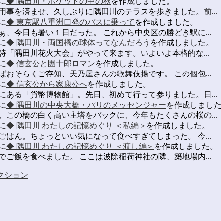
に
◆ 隅田川・ポケットの中の秋
を作成しました。
用事を済ませ、久しぶりに隅田川のテラスを歩きました。前...
に
◆ 東京駅八重洲口発のバスに乗って
を作成しました。
、今日も暑い１日だった。 これから中央区の勝どき駅に...
に
◆ 隅田川・両国橋の球体ってなんだろう
を作成しました。
詩「隅田川花火大会」がやって来ます。いよいよ本格的な...
に
◆ 信玄公と團十郎ロマン
を作成しました。
おそらくご存知、天乃屋さんの歌舞伎揚です。 この個包...
に
◆ 信玄公から家康公へ
を作成しました。
にある「貨幣博物館」。先日、初めて行って参りました。日...
に
◆ 隅田川の中央大橋・パリのメッセンジャー
を作成しまし
。この橋の白く高い主塔をバックに、今年もたくさんの桜の...
に
◆ 隅田川 わたしの記憶めぐり ＜私編＞
を作成しました。
はん。ちょっといい気になって食べすぎてしまった。 今...
に
◆ 隅田川 わたしの記憶めぐり ＜渡し編＞
を作成しました。
ご飯を食べました。 ここは波除稲荷神社の隣、築地場内...
クション