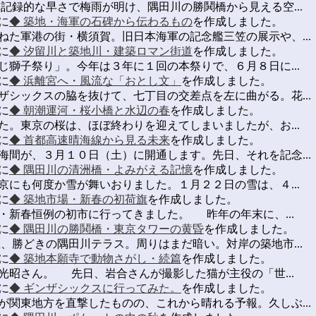
記録的な早さで梅雨が明け、隅田川の勝鬨橋から見える空...
に
◆ 築地・海軍の石碑から伝わるもの
を作成しました。
ねた軍港の街・横須賀。旧日本海軍の記念艦三笠の展示や、...
に
◆ 汐留川と築地川・建築ロマン街道
を作成しました。
じ獅子祭り」。今年は３年に１回の本祭りで、６月８日に...
に
◆ 浜離宮へ・風流な「おとし文」
を作成しました。
ザシックスの脇を抜けて、七丁目の交差点を左に曲がる。花...
に
◆ 朝潮運河・桜小橋と水辺の春
を作成しました。
た。東京の桜は、ほぼ終わりを迎えてしまいましたが、お...
に
◆ 首都高速晴海線から見る未来
を作成しました。
海間が、３月１０日（土）に開通します。先日、それを記念...
に
◆ 隅田川の清洲橋・よみがえる記憶
を作成しました。
京にも何度か雪が舞いおりました。１月２２日の雪は、４...
に
◆ 築地市場・新春の初荷旗
を作成しました。
・新春恒例の初市に行ってきました。 昨年の年末に、...
に
◆ 隅田川の勝鬨橋・東京タワーの黄昏
を作成しました。
、勝どきの隅田川テラス。周りはまだ暗い。対岸の築地市...
に
◆ 築地本願寺で動物さがし・続篇
を作成しました。
光昭さん。 先日、岩合さんが撮影した猫が主役の「世...
に
◆ ギンザシックスに行ってみた。
を作成しました。
が関東地方を直撃したものの、これから晴れる予報。久しぶ...