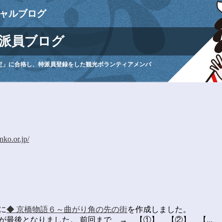
ャルブログ
派員ブログ
定」に合格し、特派員登録をした観光ボランティアメンバ
。
nko.or.jp/
に
◆ 京橋物語６～曲がり角の先の街
を作成しました。
最後となりました。 前回まで → 【①】 【②】 【...