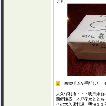
ます。
☆
西郷従道が手配した、
大久保利通・・・明治維新
西郷隆盛、木戸孝允ととも
その大久保利通、明治１１