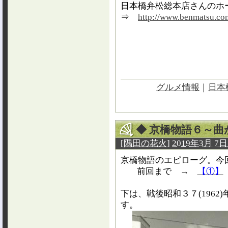
日本橋弁松総本店さんのホ
⇒
http://www.benmatsu.co
グルメ情報
｜
日本
◆ 京橋物語６～
[隅田の花火]
2019年3月 7日 
京橋物語のエピローグ。今
前回まで
→
【①】
下は、戦後昭和３７(196
す。