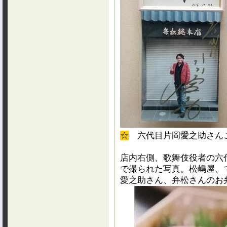
☆
六代目片岡愛之助さん
店内右側、歌舞伎役者の六
で撮られた写真。松嶋屋、
愛之助さん、弁松さんのお