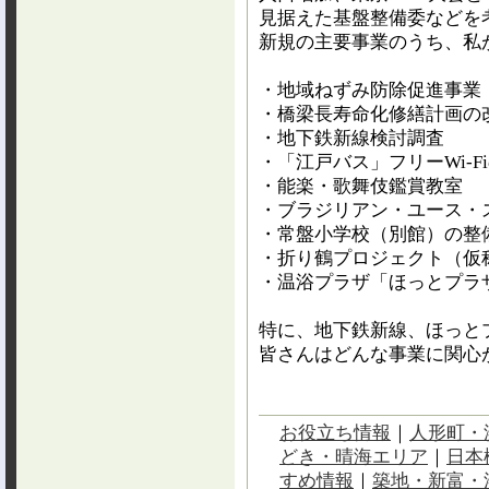
見据えた基盤整備委などを
新規の主要事業のうち、私
・地域ねずみ防除促進事業
・橋梁長寿命化修繕計画の
・地下鉄新線検討調査
・「江戸バス」フリーWi-F
・能楽・歌舞伎鑑賞教室
・ブラジリアン・ユース・
・常盤小学校（別館）の整
・折り鶴プロジェクト（仮
・温浴プラザ「ほっとプラ
特に、地下鉄新線、ほっと
皆さんはどんな事業に関心
お役立ち情報
｜
人形町・
どき・晴海エリア
｜
日本
すめ情報
｜
築地・新富・