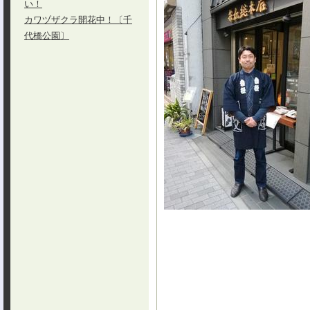
い！
カワヅザクラ開花中！〔千
代橋公園〕