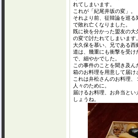
れてしまいます。
これが「紀尾井坂の変」。
それより前、征韓論を巡る
で敗れ亡くなりました。
既に袂を分かった盟友の大
の変で討たれてしまいます
大久保を慕い、兄である西
道は、幾重にも衝撃を受け
で、細やかでした。
この事件のことを聞き及ん
箱のお料理を用意して届け
これは弁松さんのお料理、
人々のために。
届けるお料理、お弁当とい
しょうね。