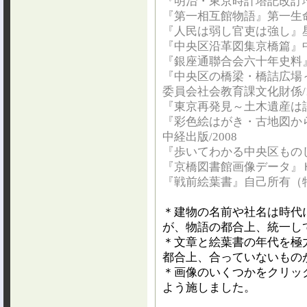
『明治・東京時計塔記改訂増
『第一相互館物語』第一生命
『人民は弱し官吏は強し』星
『中央区沿革図集京橋篇』中
『銀座通聯合会六十年史料』
『中央区の橋梁・橋詰広場
委員会社会教育課文化財係/1
『東京再発見～土木遺産は語
『彩色絵はがき・古地図か
中経出版/2008
『歩いてわかる中央区ものし
『京橋図書館画像データ』
『戦前絵葉書』自己所有（
＊建物の名前や社名は時代
が、物語の都合上、統一し
＊文章と絵葉書の年代を極
都合上、合っていないもの
＊画像のいくつかをクリッ
よう施しました。