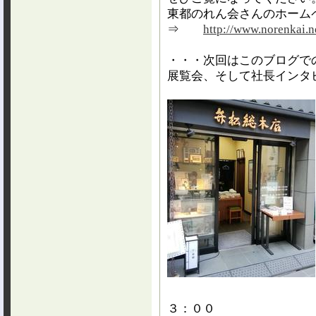
東都のれん会さんのホーム
⇒
http://www.norenkai.n
・・・次回はこのブログで
展覧会、そして社長インタ
３：００