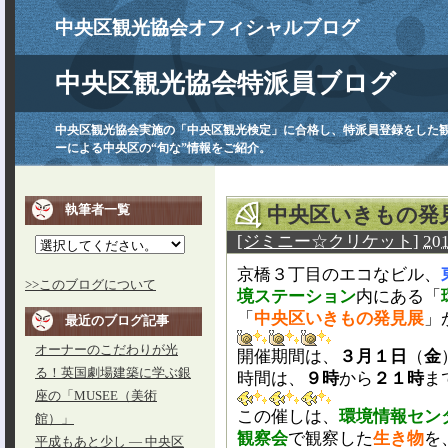
中央区観光協会オフィシャルブログ
中央区観光協会特派員ブログ
中央区観光協会実施の「中央区観光検定」に合格し、特派員登録をした
ーによる中央区の“旬な”情報をご紹介。
執筆者一覧
中央区いきもの発
[ジミニー☆クリケット]
20
京橋３丁目のエコなビル、
>>このブログについて
境ステーション
内にある「
「
中央区いきもの発見展
」
最近のブログ記事
オーナーのこだわりが光
開催期間は、
３月１日
（
金
る！英国劇場建築に学ぶ銀
時間は、
９時
から
２１時
ま
座の「MUSEE（美術
この催しは、
環境情報セン
館）」
観察会
で観察した
生き物
を
平成もあと少し ― 中央区