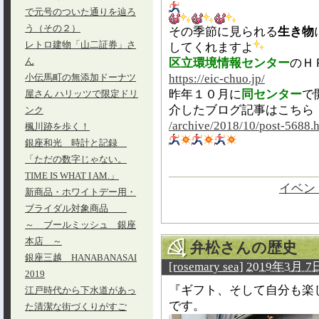
で元号のついた通りを辿ろ
う（その２）
その季節に見られる
生き物
レトロ建物「山二証券」さ
してくれますよ
ん
区立環境情報センター
のＨ
https://eic-chuo.jp/
小伝馬町の無添加ドーナツ
昨年１０月に
同センター
で
屋さん ハリッツで限定ドリ
介したブログ記事はこちら
ンク
/archive/2018/10/post-5688.
楓川跡を歩く！
銀座和光 時計と記録
「ただの数字じゃない。
TIME IS WHAT I AM.」
イベン
新商品・ホワイトデー用・
ブライダル対象商品
～ ブールミッシュ 銀座
本店 ～
弁松さんの歴史 
銀座三越 HANABANASAI
[rosemary sea]
2019年3月 7日
2019
『ギフト、そして自分も楽しむ』
江戸時代から下水道があっ
です。
た清潔な街づくりがすご