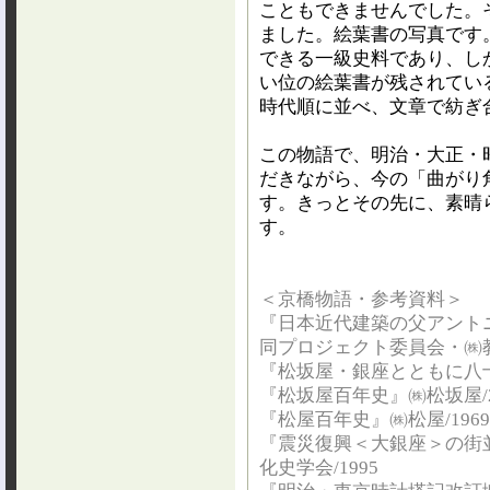
こともできませんでした。
ました。絵葉書の写真です
できる一級史料であり、し
い位の絵葉書が残されてい
時代順に並べ、文章で紡ぎ
この物語で、明治・大正・
だきながら、今の「曲がり
す。きっとその先に、素晴
す。
＜京橋物語・参考資料＞
『日本近代建築の父アント
同プロジェクト委員会・㈱教文
『松坂屋・銀座とともに八十
『松坂屋百年史』㈱松坂屋/2
『松屋百年史』㈱松屋/1969
『震災復興＜大銀座＞の街
化史学会/1995