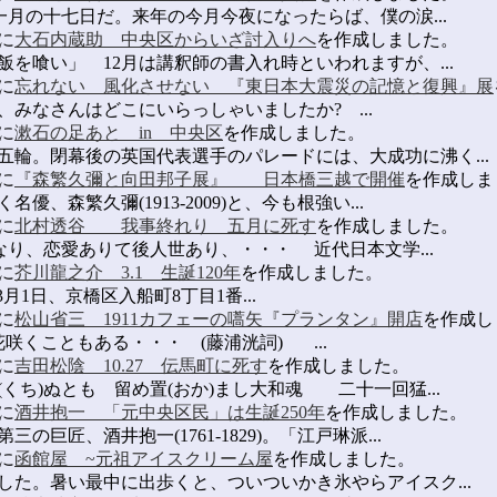
月の十七日だ。来年の今月今夜になったらば、僕の涙...
に
大石内蔵助 中央区からいざ討入りへ
を作成しました。
を喰い」 12月は講釈師の書入れ時といわれますが、...
に
忘れない 風化させない 『東日本大震災の記憶と復興』展
0分、みなさんはどこにいらっしゃいましたか? ...
に
漱石の足あと in 中央区
を作成しました。
輪。閉幕後の英国代表選手のパレードには、大成功に沸く...
に
『森繁久彌と向田邦子展』 日本橋三越で開催
を作成しま
森繁久彌(1913-2009)と、今も根強い...
に
北村透谷 我事終れり 五月に死す
を作成しました。
り、恋愛ありて後人世あり、・・・ 近代日本文学...
に
芥川龍之介 3.1 生誕120年
を作成しました。
3月1日、京橋区入船町8丁目1番...
に
松山省三 1911カフェーの嚆矢『プランタン』開店
を作成し
くこともある・・・ (藤浦洸詞) ...
に
吉田松陰 10.27 伝馬町に死す
を作成しました。
ち)ぬとも 留め置(おか)まし大和魂 二十一回猛...
に
酒井抱一 「元中央区民」は生誕250年
を作成しました。
巨匠、酒井抱一(1761-1829)。「江戸琳派...
に
函館屋 ~元祖アイスクリーム屋
を作成しました。
た。暑い最中に出歩くと、ついついかき氷やらアイスク...