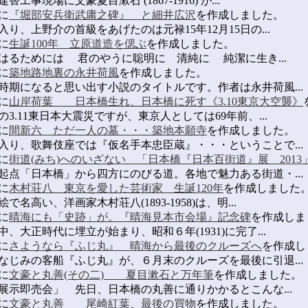
現場に文豪夏目漱石 (1867-1916) が...
に
『堀部安兵衛武庸之碑』 と細井広沢
を作成しました。
、上野介の首級をあげたのは元禄15年12月15日の...
に
生誕100年 立原道造を偲ぶ
を作成しました。
るためには 君のやうに聡明に 清純に 純潔に生き...
に
築地路地裏の永井荷風
を作成しました。
期になると思い出す小説のタイトルです。作者は永井荷風...
に
山岸荷葉 日本橋生れ、日本橋に死す《3.10東京大空襲》
.11東日本大震災ですが、東京人としては69年前、...
に
間新六 ただ一人の墓・・・築地本願寺
を作成しました。
り、歌舞伎座では『仮名手本忠臣蔵』・・・ということで...
に
街道(みち)へのいざない 「日本橋『日本百街道』展 2013
点「日本橋」から四方にのびる道。各地で魅力ある街道・...
に
木村荘八 東京を愛した芸術家 生誕120年
を作成しました
高い、洋画家木村荘八(1893-1958)は、明...
に
晴海にも「史跡」が。『晴海見本市会場』記念碑
を作成しま
大正時代に埋立が始まり、昭和６年(1931)に完了...
に
さようなら『ふじ丸』 晴海から最後のクルーズへ
を作成し
じみの客船『ふじ丸』が、６月末のクルーズを最後に引退...
に
文豪と丸善(その二) 夏目漱石と万年筆
を作成しました。
示即売会」 先日、日本橋の丸善に通りかかるとこんな...
に
文豪と丸善 尾崎紅葉、最後の買物
を作成しました。