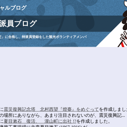
ャルブログ
派員ブログ
定」に合格し、特派員登録をした観光ボランティアメンバ
。
に
震災復興記念塔 北村西望『燈臺』をめぐって
を作成しまし
場所にありながら、あまり注目されないのが、震災復興記...
に
夏目漱石 復活、 瀧山町に出社 !?
を作成しました。