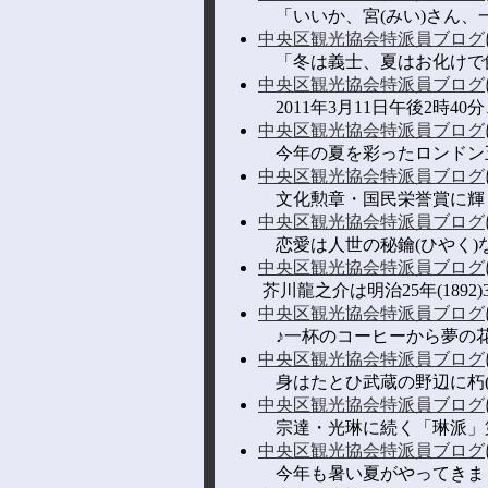
「いいか、宮(みい)さん、一
中央区観光協会特派員ブログ
「冬は義士、夏はお化けで飯
中央区観光協会特派員ブログ
2011年3月11日午後2時4
中央区観光協会特派員ブログ
今年の夏を彩ったロンドン五
中央区観光協会特派員ブログ
文化勲章・国民栄誉賞に輝く名優、
中央区観光協会特派員ブログ
恋愛は人世の秘鑰(ひやく)な
中央区観光協会特派員ブログ
芥川龍之介は明治25年(1892)
中央区観光協会特派員ブログ
♪一杯のコーヒーから夢の花咲
中央区観光協会特派員ブログ
身はたとひ武蔵の野辺に朽(く
中央区観光協会特派員ブログ
宗達・光琳に続く「琳派」第三の
中央区観光協会特派員ブログ
今年も暑い夏がやってきまし