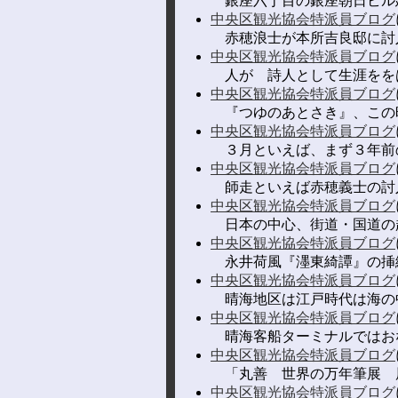
銀座六丁目の銀座朝日ビル建替工事
中央区観光協会特派員ブログ
赤穂浪士が本所吉良邸に討入り
中央区観光協会特派員ブログ
人が 詩人として生涯ををは
中央区観光協会特派員ブログ
『つゆのあとさき』、この時
中央区観光協会特派員ブログ
３月といえば、まず３年前の3
中央区観光協会特派員ブログ
師走といえば赤穂義士の討入
中央区観光協会特派員ブログ
日本の中心、街道・国道の起
中央区観光協会特派員ブログ
永井荷風『濹東綺譚』の挿絵で名
中央区観光協会特派員ブログ
晴海地区は江戸時代は海の中、
中央区観光協会特派員ブログ
晴海客船ターミナルではおな
中央区観光協会特派員ブログ
「丸善 世界の万年筆展 展
中央区観光協会特派員ブログ