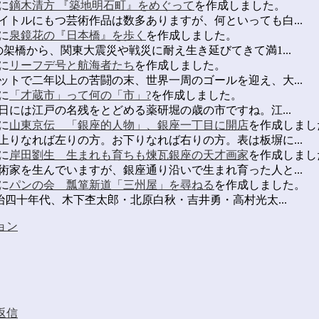
に
鏑木清方 『築地明石町』をめぐって
を作成しました。
トルにもつ芸術作品は数多ありますが、何といっても白...
に
泉鏡花の『日本橋』を歩く
を作成しました。
架橋から、関東大震災や戦災に耐え生き延びてきて満1...
に
リーフデ号と航海者たち
を作成しました。
トで二年以上の苦闘の末、世界一周のゴールを迎え、大...
に
「才蔵市」って何の「市」?
を作成しました。
日には江戸の名残をとどめる薬研堀の歳の市ですね。江...
に
山東京伝 「銀座的人物」、銀座一丁目に開店
を作成しまし
りなれば左りの方。お下りなれば右りの方。表は板塀に...
に
岸田劉生 生まれも育ちも煉瓦銀座の天才画家
を作成しまし
家を生んでいますが、銀座通り沿いで生まれ育った人と...
に
パンの会 瓢箪新道「三州屋」を尋ねる
を作成しました。
四十年代、木下杢太郎・北原白秋・吉井勇・高村光太...
ョン
返信