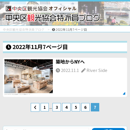
オフィシャル
中央区観光協会特派員ブログ
2022年11月7ページ目
2022年11月7ページ目
築地からNYへ
2022.11.1
River Side
...
1
3
4
5
6
7