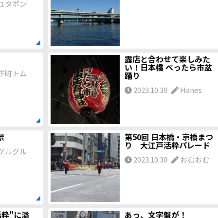
ユタポン
露店と合わせて楽しみた
い！日本橋 べったら市盆
下町トム
踊り
2023.10.30
Hanes
景
第50回 日本橋・京橋まつ
り 大江戸活粋パレード
グルグル
2023.10.30
おむおむ
"活粋"に溢
あっ、文字盤が！