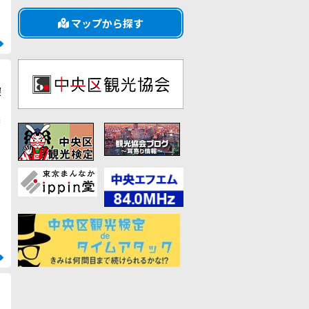
目
マップから探す
む
探
普
券
む