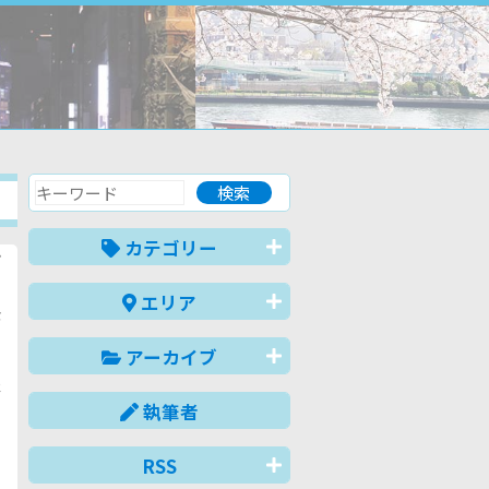
カテゴリー
病
エリア
が
し
アーカイブ
・
本
執筆者
1
術
し
RSS
、