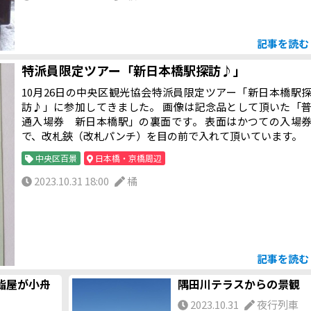
貧しい人々が診療を受けることができる施療病院開設をも
指していました。
記事を読
特派員限定ツアー「新日本橋駅探訪♪」
10月26日の中央区観光協会特派員限定ツアー「新日本橋駅
訪♪」に参加してきました。 画像は記念品として頂いた「
通入場券 新日本橋駅」の裏面です。 表面はかつての入場
で、改札鋏（改札パンチ）を目の前で入れて頂いています。
中央区百景
日本橋・京橋周辺
2023.10.31 18:00
橘
記事を読
鮨屋が小舟
隅田川テラスからの景観
2023.10.31
夜行列車