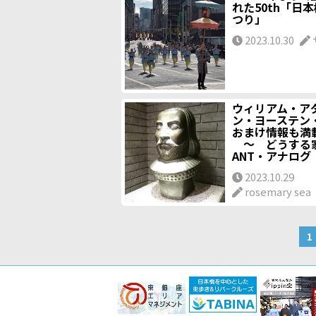
れた50th「日
つり」
2023.10.30
ウィリアム・ア
ン・ヨーステ
おまけ情報も
～ どうする家
ANT・アナログ
2023.10.29
rosemary sea
1