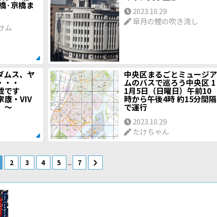
本橋·京橋ま
2023.10.29
皐月の鯉の吹き流し
サム
ダムス、ヤ
中央区まるごとミュージア
ン・・・
ムのバスで巡ろう中央区 1
満載です
1月5日（日曜日）午前10
康・VIV
時から午後4時 約15分間隔
 ～
で運行
2023.10.29
たけちゃん
...
2
3
4
5
7