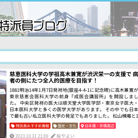
慈恵医科大学の学祖高木兼寛が渋沢栄一の支援で 
者の側にたつ全人的医療を目指す！
1881明治14年1月7日発祥地(銀座4-4-1に記念碑)に高木兼寛
東京慈恵会医科大学の前身『成医会講習所』を開設しま
た。 中央区発祥の医大は順天堂大学医学部・東京女子医大
日本医科大学と多くの医学大学があります。 その中でも日
で最も古い私立医科大学の発足でもありました。 松山棟庵と
8名の医師と共に、日本の貧弱な医療環境の改善を目指す学
特派員おすすめ情報
歴史・文化
日本橋・京橋周辺
団体でした。 患者中心の医師を育成する成医会講習所と
て、常に患者と接することができる病院が不可欠だと考え
2023.10.31 21:00
桜やよい