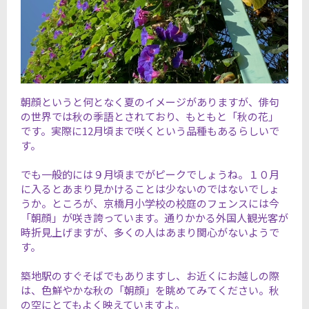
朝顔というと何となく夏のイメージがありますが、俳句
の世界では秋の季語とされており、もともと「秋の花」
です。実際に12月頃まで咲くという品種もあるらしいで
す。
でも一般的には９月頃までがピークでしょうね。１０月
に入るとあまり見かけることは少ないのではないでしょ
うか。ところが、京橋月小学校の校庭のフェンスには今
「朝顔」が咲き誇っています。通りかかる外国人観光客が
時折見上げますが、多くの人はあまり関心がないようで
す。
築地駅のすぐそばでもありますし、お近くにお越しの際
は、色鮮やかな秋の「朝顔」を眺めてみてください。秋
の空にとてもよく映えていますよ。