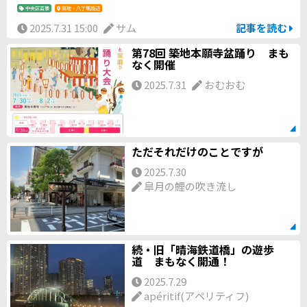
中央区百景
築地・八丁堀周辺
2025.7.31 15:00
サム
記事を読む
第78回 築地本願寺盆踊り まも
なく開催
2025.7.31
おむおむ
ただそれだけのことですが
2025.7.30
皐月の鯉の吹き流し
続・旧「晴海鉄道橋」の遊歩
道 まもなく開通！
2025.7.29
apéritif(アペリティフ)