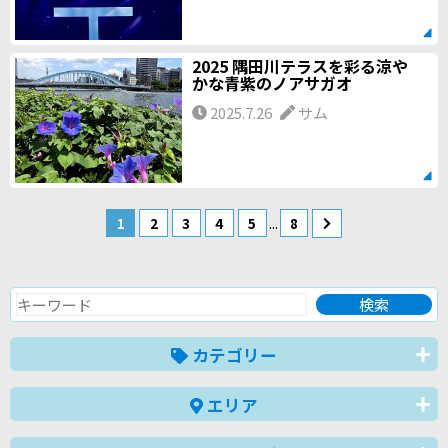
2025 隅田川テラスを彩る涼や
かな青紫のノアサガオ
2025.7.26
サム
...
1
2
3
4
5
8
カテゴリー
エリア