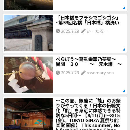
「日本橋をブラシでゴシゴシ」
~第53回名橋「日本橋」橋洗い
2025.7.29
いーたろー
べらぼう～蔦重栄華乃夢噺～
異聞 ３０ ～ 元木網 ～
2025.7.29
rosemary sea
～この夏、銀座に「能」のお祭
りがやってくる！日本の伝統文
化「能」を身近に体感できる特
別な5日間～ 【8/11(月)～8/15
(金)、TOKYO GINZA 夏祭り能
楽堂 開催】 This summer, No