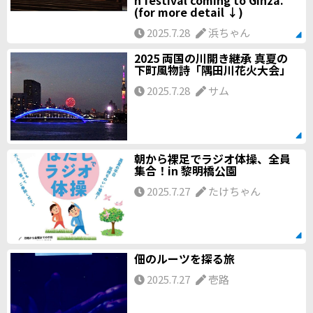
h festival coming to Ginza.
(for more detail ↓)
2025.7.28
浜ちゃん
2025 両国の川開き継承 真夏の
下町風物詩「隅田川花火大会」
2025.7.28
サム
朝から裸足でラジオ体操、全員
集合！in 黎明橋公園
2025.7.27
たけちゃん
佃のルーツを探る旅
2025.7.27
壱路