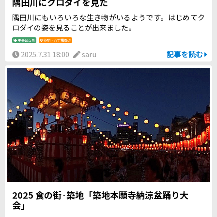
隅田川にクロダイを見た
隅田川にもいろいろな生き物がいるようです。はじめてク
ロダイの姿を見ることが出来ました。
中央区百景
築地・八丁堀周辺
2025.7.31 18:00
saru
記事を読む
2025 食の街·築地「築地本願寺納涼盆踊り大
会」