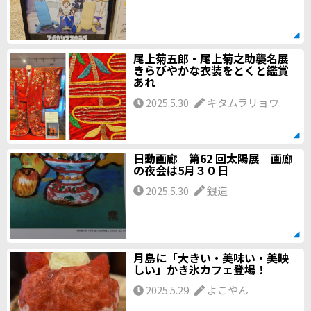
尾上菊五郎・尾上菊之助襲名展
きらびやかな衣装をとくと鑑賞
あれ
2025.5.30
キタムラリョウ
日動画廊 第62 回太陽展 画廊
の夜会は5月３０日
2025.5.30
銀造
月島に「大きい・美味い・美映
しい」かき氷カフェ登場！
2025.5.29
よこやん