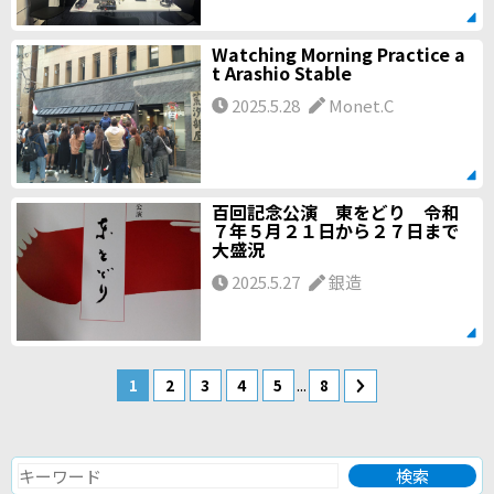
Watching Morning Practice a
t Arashio Stable
2025.5.28
Monet.C
百回記念公演 東をどり 令和
７年５月２１日から２７日まで
大盛況
2025.5.27
銀造
...
1
2
3
4
5
8