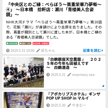
「中央区とのご縁：べらぼう〜蔦重栄華乃夢噺〜
④」 ～日本橋 拾軒店：瀬川「青楼美人合姿
鏡」～
NHK大河ドラマ「べらぼう〜蔦重栄華乃夢噺〜」第10話
で、花魁「瀬川」が身請けにより吉原を去りました。その
際、蔦重が餞別として瀬川に渡した本が、日本橋とご縁の
ある「青楼美人合姿鏡」でした。
中央区百景
歴史・文化
日本橋・京橋周辺
2025.5.31 15:00
浜ちゃん
記事を読む
『白鶴銀座天空農園 』 ２０２
５年の今年も田植えです
～ 白鶴酒造 ～
2025.5.31
rosemary sea
『アポカリプスホテル』ギンザ
POP UP SHOP in マルイ
2025.5.30
やまむー