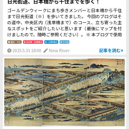
日光街道、日本橋から千住までを歩く！
ゴールデンウィークにまち歩きメンバーと日本橋から千住
まで日光街道（※）を歩いてきました。 今回のブログはそ
の道中、中央区内（浅草橋まで）のコース、立ち寄った主
なスポットをご紹介したいと思います（最後にマップを付
けましたので、随時ご参照ください）。 ※ 本ブログで使用
する「日光街道」という言葉は、現在、国道4号（宇都宮市
歴史・文化
日本橋・京橋周辺
人形町周辺
その他
以南）などの通称となっている日光街道ではなく、国道4号
2025.5.31 18:00
New River
記事を読む
と並行ルートで進む旧道（旧日光街道）をいいます。