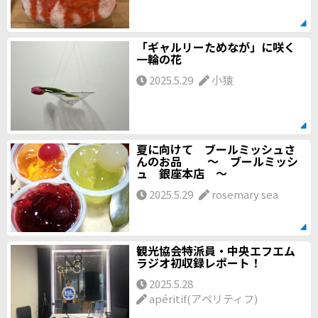
「ギャルリーためなが」に咲く
一輪の花
2025.5.29
小猿
夏に向けて ブールミッシュさ
んのお品 ～ ブールミッシ
ュ 銀座本店 ～
2025.5.29
rosemary sea
観光協会特派員・中央エフエム
ラジオ初収録レポート！
2025.5.28
apéritif(アペリティフ)