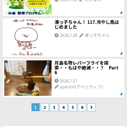
湊っ子ちゃん！ 117.冷やし馬は
じめました
2026.7.28
湊っ子ちゃん
月島名物レバーフライを探
索・・もはや絶滅・・？ Part
6
2026.7.27
apéritif(アペリティフ)
1
2
3
4
5
6