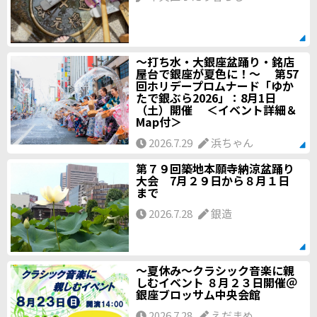
～打ち水・大銀座盆踊り・銘店
屋台で銀座が夏色に！～ 第57
回ホリデープロムナード「ゆか
たで銀ぶら2026」：8月1日
（土）開催 ＜イベント詳細＆
Map付＞
2026.7.29
浜ちゃん
第７９回築地本願寺納涼盆踊り
大会 7月２９日から８月１日
まで
2026.7.28
銀造
～夏休み～クラシック音楽に親
しむイベント ８月２３日開催＠
銀座ブロッサム中央会館
2026.7.28
えだまめ