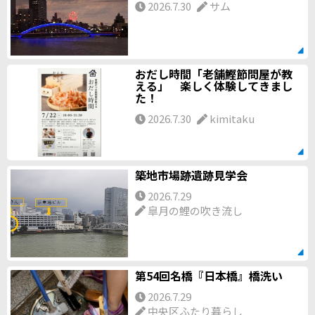
2026.7.30
サム
おだし時間「老舗鰹節問屋が教
える」 楽しく体験してきまし
た！
2026.7.30
kimitaku
築地市場跡遺跡見学会
2026.7.29
皐月の鯉の吹き流し
第54回名橋『日本橋』橋洗い
2026.7.29
中央区ふたり暮らし