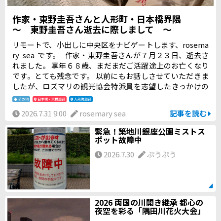
作家・東野圭吾さんと人形町・日本橋界隈
～ 東野圭吾さん逝去に際しまして ～
リモートで、小出しに中央区をナビゲートします、rosema
ry sea です。 作家・東野圭吾さんが７月２３日、逝去さ
れました。 享年６８歳、まだまだご活躍途上のお亡くなり
です。とても残念です。 以前にもお話しさせていただきま
したが、ロズマリの観光協会特派員を志望したきっかけの
大部分は、「特派員ブログ」で新参者などの東野圭吾さん
その他
日本橋・京橋周辺
人形町周辺
作品をご紹介したい、人形町や日本橋を取材して回りた
2026.7.31 9:00
rosemary sea
記事を読む
い、という想いからでした。
緊急！築地川銀座公園ミストス
ポット故障中
2026.7.30
ぷうぷう
2026 両国の川開き継承 都心の
夜空を彩る「隅田川花火大会」