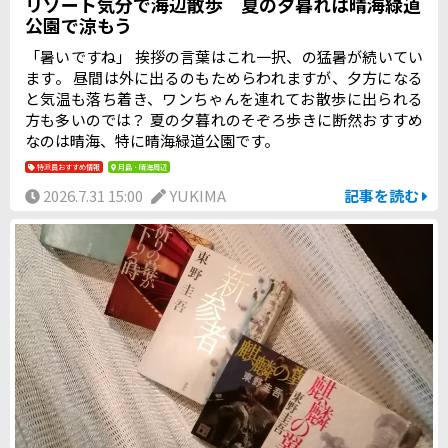
リゾート気分で海辺散歩 夏の夕暮れは晴海緑道
公園で涼もう
「暑いですね」 挨拶の言葉はこれ一択、の猛暑が続いてい
ます。 昼間は外に出るのもためらわれますが、夕方になる
と気温も落ち着き、ワンちゃんを連れてお散歩に出られる
方も多いのでは？ 夏の夕暮れのそぞろ歩きに断然おすすめ
なのは晴海、特に晴海緑道公園です。
特派員おすすめ情報
月島・晴海周辺
2026.7.31 15:00
YUKIMA
記事を読む