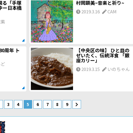
視る「手塚
村岡顕美~音楽と祈り~
中ー日本橋
2019.3.16
CAM
滅紫
80周年 ト
【中央区の味】 ひと皿の
』
ぜいたく、伝統洋食 「銀
座カリー」
みど
2019.3.15
いのちゃん
3
4
5
6
7
8
9