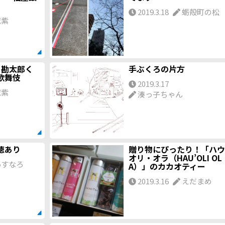
2019.3.18
蛎殻町の松
滅紫
！勘太郎く
手ぶくろの片方
歌舞伎
2019.3.17
滅紫
湊っ子ちゃん
徳あり
贈り物にぴったり！「ハウ
オリ・オラ（HAU’OLI OL
すなろ
A）」のカカオティー
2019.3.16
えだまめ