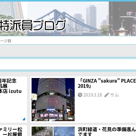
ページ目
設５周年記念
「GINZA "sakura" PLAC
作品展
2019」
 izutu
2019.3.18
サム
ァミリー松
浜町緑道・花見の準備進ん
」ー松屋銀
でます