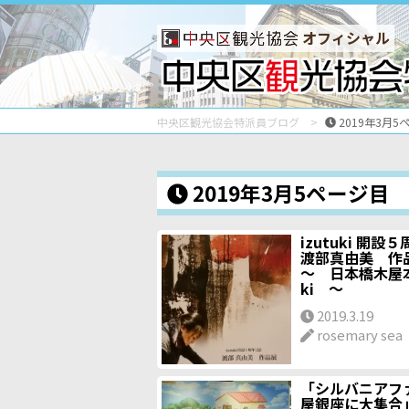
オフィシャル
中央区観光協会特派員ブログ
2019年3月5
2019年3月5ページ目
izutuki 開
渡部真由美 
～ 日本橋木屋本店
ki ～
2019.3.19
rosemary sea
「シルバニアフ
屋銀座に大集合