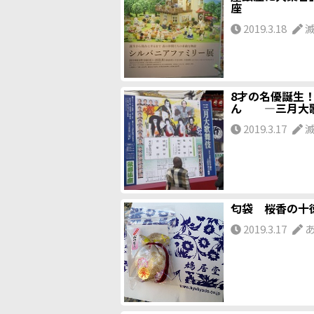
座
2019.3.18
8才の名優誕生
ん ―三月大
2019.3.17
匂袋 桜香の十
2019.3.17
あ