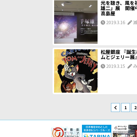
光を聴き、風を
雄二」展 開催
高島屋
2019.3.16
松屋銀座 『誕生
ムとジェリー展
2019.3.15
1
2