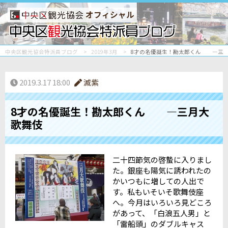
オフィシャル
中央区観光協会特派員ブログ
2019年3月
8才の名優誕生！勘太郎くん ―三
2019.3.17 18:00
滅紫
8才の名優誕生！勘太郎くん ―三月大
歌舞伎
二十四節気の啓蟄に入りまし
た。銀座も陽気に誘われたの
かいつもに増しての人出で
す。私もいそいそ歌舞伎座
へ。今月はいろいろ見どころ
があって、「白浪五人男」と
「雷船頭」のダブルキャス