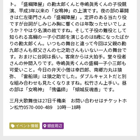
ト。「盛綱陣屋」の勘太郎くんと寺嶋眞秀くんの子役競
演、平成3年以来の「女鳴神」の上演です。夜の部の幕開
きは仁左衛門さんの「盛綱陣屋」。定評のある当たり役
ですが台詞がしみじみ胸に響くのは年取ったせいでしょ
うか？やはり名演の故ですね。そして子役の難役として
知られる高綱の一子小四郎を演じるのは8歳になったばか
りの勘太郎くん。いつもの舞台と違って今回は父親の勘
九郎さんも叔父さんの七之助さんもいない一人の舞台で
す。おまけに台詞は長い。客席からは大拍手。堂々役者
さんの仲間入りです。寺嶋眞秀くんの盛綱一子小三郎も
可愛いこと。今日の弁天小僧は幸四郎、南郷力丸は猿
弥、「雷船頭」は猿之助でした。ダブルキャストだと別
な組み合わせも見たくなりますね。松竹さん上手い。昼
の部は「女鳴神」「傀儡師」「傾城反魂香」です。
三月大歌舞伎は27日千穐楽 お問い合わせはチケットホ
ン松竹0570-000-489 10時―18時
イベント情報
銀座周辺