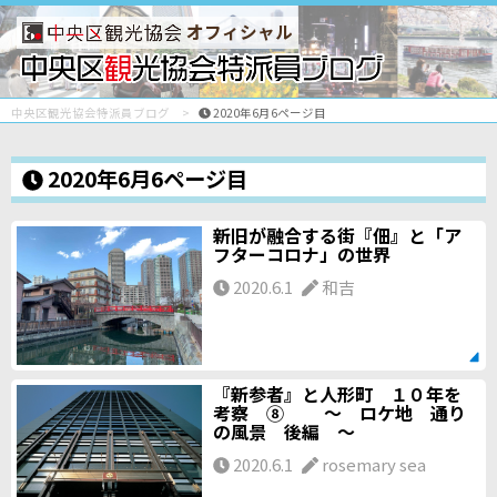
オフィシャル
中央区観光協会特派員ブログ
2020年6月6ページ目
2020年6月6ページ目
新旧が融合する街『佃』と「ア
フターコロナ」の世界
2020.6.1
和吉
『新参者』と人形町 １０年を
考察 ⑧ ～ ロケ地 通り
の風景 後編 ～
2020.6.1
rosemary sea