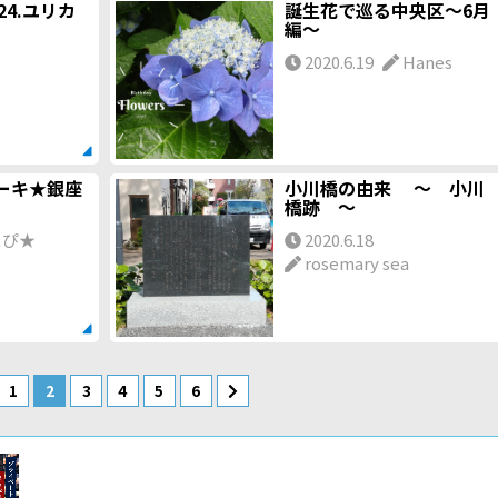
24.ユリカ
誕生花で巡る中央区～6月
編～
2020.6.19
Hanes
ーキ★銀座
小川橋の由来 ～ 小川
橋跡 ～
ぴ★
2020.6.18
rosemary sea
1
2
3
4
5
6