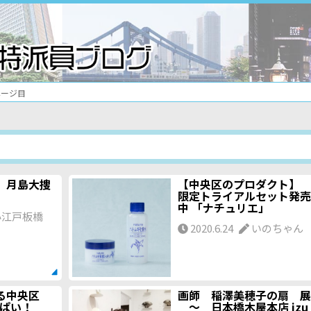
ページ目
 月島大捜
【中央区のプロダクト】
限定トライアルセット発売
中 「ナチュリエ」
江戸板橋
2020.6.24
いのちゃん
見る中央区
画師 稲澤美穂子の扇 展
っぱい！
～ 日本橋木屋本店 izu