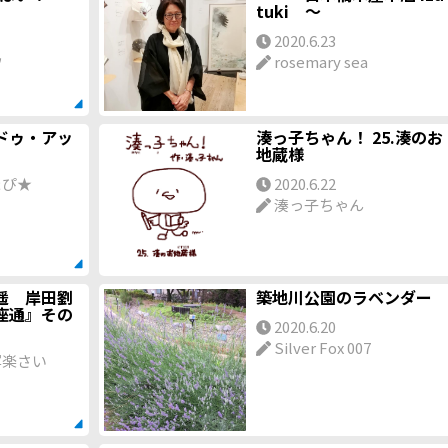
tuki ～
2020.6.23
ウ
rosemary sea
ドゥ・アッ
湊っ子ちゃん！ 25.湊のお
地蔵様
ぴ★
2020.6.22
湊っ子ちゃん
遥 岸田劉
築地川公園のラベンダー
座通』その
2020.6.20
Silver Fox 007
楽さい