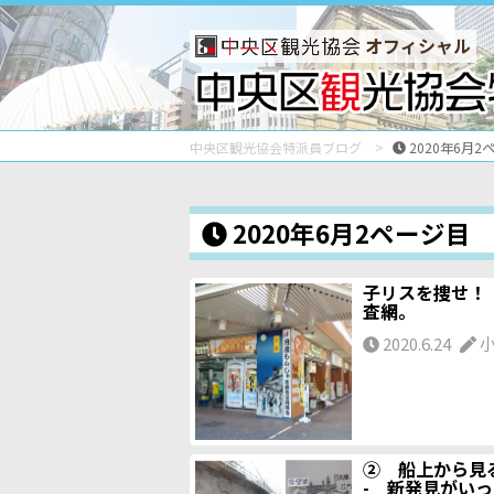
オフィシャル
中央区観光協会特派員ブログ
2020年6月2
2020年6月2ページ目
子リスを捜せ！
査網。
2020.6.24
小
② 船上から
- 新発見がい