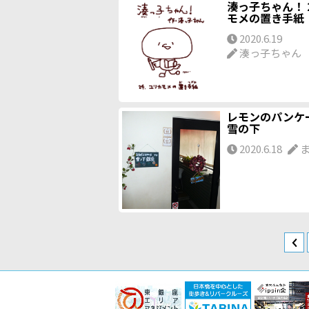
湊っ子ちゃん！ 
モメの置き手紙
2020.6.19
湊っ子ちゃん
レモンのパンケ
雪の下
2020.6.18
ま