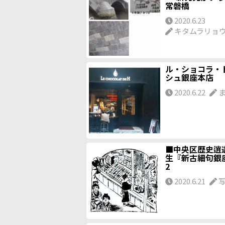
常磐橋
2020.6.23
キタムラリョ
ル・ショコラ・
シュ銀座本店
2020.6.22
ま
■中央区歴史逍
生『新古細句銀
2
2020.6.21
写