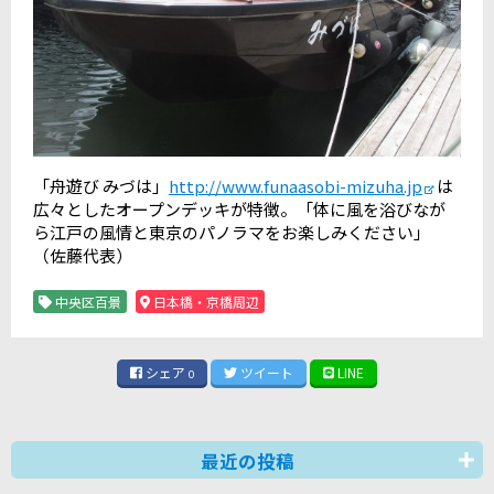
「舟遊び みづは」
http://www.funaasobi-mizuha.jp
は
広々としたオープンデッキが特徴。「体に風を浴びなが
ら江戸の風情と東京のパノラマをお楽しみください」
（佐藤代表）
中央区百景
日本橋・京橋周辺
シェア
ツイート
LINE
0
最近の投稿