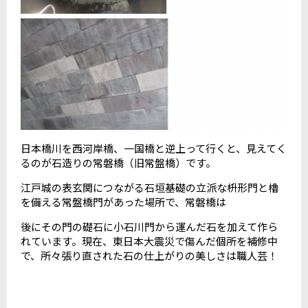
日本橋川を西河岸橋、一国橋と逆上って行くと、見えてく
るのが石造りの常磐橋（旧常盤橋）です。
江戸城の表玄関につながる石垣基礎の立派な枡形門と櫓
を備える常盤橋門があった場所で、常磐橋は
後にその門の礎石に小石川門から運んだ石を加えて作ら
れています。現在、東日本大震災で傷んだ個所を補修中
で、所々張り直された石の仕上がりの美しさは職人芸！