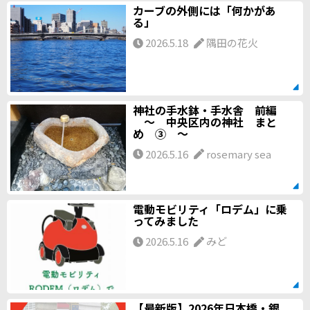
カーブの外側には「何かがあ
る」
2026.5.18
隅田の花火
神社の手水鉢・手水舎 前編
～ 中央区内の神社 まと
め ③ ～
2026.5.16
rosemary sea
電動モビリティ「ロデム」に乗
ってみました
2026.5.16
みど
【最新版】2026年日本橋・銀