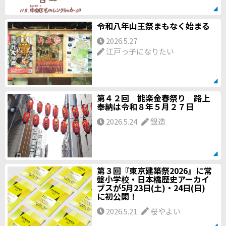
令和八年山王祭まもなく始まる
2026.5.27
江戸っ子になりたい
第４２回 能楽金春祭り 路上
奉納は令和８年５月２７日
2026.5.24
銀造
第３回『東京建築祭2026』に常
盤小学校・日本橋歴史アーカイ
ブスが5月23日(土)・24日(日)
に初公開！
2026.5.21
桜やよい