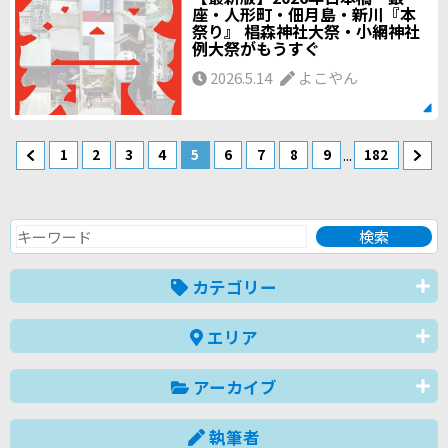
座・人形町・佃月島・新川『本
祭り』 椙森神社大祭・小網神社
例大祭がもうすぐ
2026.5.14
よこやん
...
1
2
3
4
5
6
7
8
9
182
カテゴリー
エリア
アーカイブ
執筆者