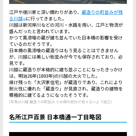
江戸や徳川家と深い関わりがあり、
蔵造りの町並みが残
る川越
に行ってきました。
川越は新河岸川などの河川・水路を用い、江戸と物流が
盛んだったと言われています。
かつて黒漆喰の蔵が建ち並んでいた日本橋の影響を受け
ているのだそうです。
日本橋の黒漆喰の蔵造りはもう見ることはできません
が、川越には美しい街並みが今でも保存されており、必
見です。
川越に蔵造りが本格的に建ち並ぶことになったきっかけ
は、明治26年(1893年)の川越の大火でした。
焼け残った「大沢家住宅」が蔵造りであり、これにより
耐火性に優れた「蔵造り」が見直され、蔵造りの建物を
積極的に建てるようになったそうです。
(写真は川越 蔵造りの町並み ※お顔の部分が見えないよう加工)
名所江戸百景 日本橋通一丁目略図