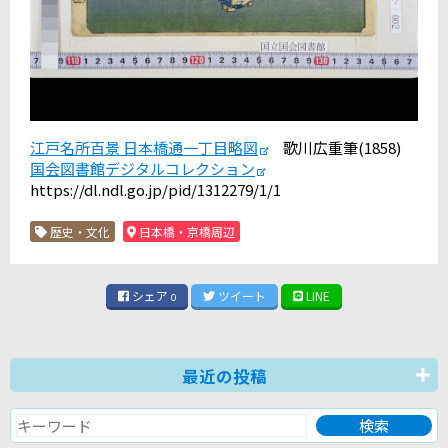
江戸名所百景 日本橋通一丁目略図
歌川広重筆(1858)
国会図書館デジタルコレクション
https://dl.ndl.go.jp/pid/1312279/1/1
歴史・文化
日本橋・京橋周辺
シェア
ツイート
LINE
0
最近の投稿