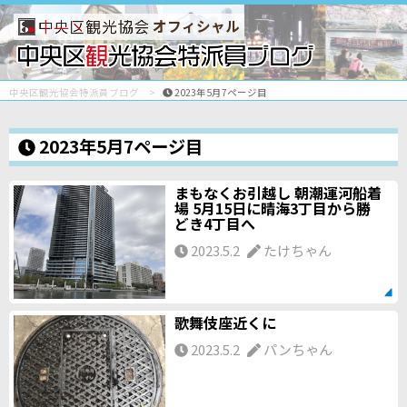
オフィシャル
中央区観光協会特派員ブログ
2023年5月7ページ目
2023年5月7ページ目
まもなくお引越し 朝潮運河船着
場 5月15日に晴海3丁目から勝
どき4丁目へ
2023.5.2
たけちゃん
歌舞伎座近くに
2023.5.2
パンちゃん