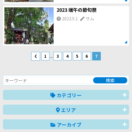
2023 端午の節句祭
2023.5.1
サム
...
1
3
4
5
6
7
カテゴリー
エリア
アーカイブ