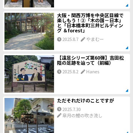
大阪・関西万博を中央区目線で
楽しもう！②「木の国－日本」
と「日本橋本町三井ビルディン
グ ＆forest」
2025.8.7
やまむー
【遠足シリーズ第60弾】吉田松
陰の足跡を辿って（前編）
2025.8.2
Hanes
ただそれだけのことですが
2025.7.30
皐月の鯉の吹き流し