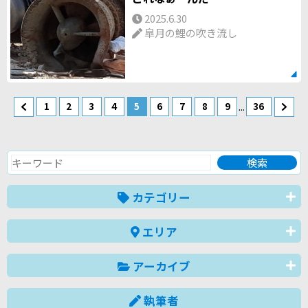
2025.6.30
皐月の鯉の吹き流し
...
1
2
3
4
5
6
7
8
9
36
カテゴリー
エリア
アーカイブ
執筆者