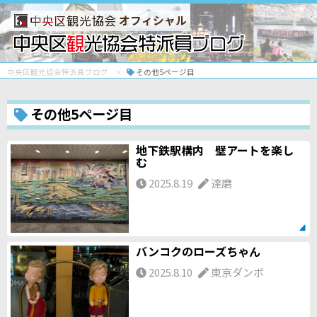
オフィシャル
中央区観光協会特派員ブログ
その他5ページ目
その他5ページ目
地下鉄駅構内 壁アートを楽し
む
2025.8.19
達磨
バンコクのローズちゃん
2025.8.10
東京ダンボ