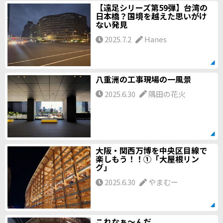
【遠足シリーズ第59弾】台湾の
日本橋？国境を越えた思いがけ
ない発見
2025.7.2
Hanes
八重洲の工事現場の一風景
2025.6.30
隅田の花火
大阪・関西万博を中央区目線で
楽しもう！！①「大屋根リン
グ」
2025.6.30
やまむー
これなぁ～んだ